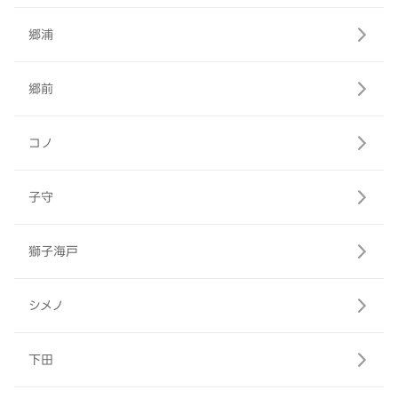
郷浦
郷前
コノ
子守
獅子海戸
シメノ
下田