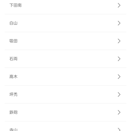
下田南
白山
吸田
石両
高木
坪禿
鉄砲
寺山