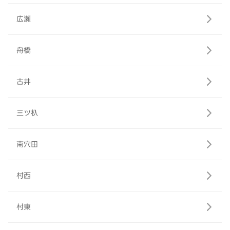
広瀬
舟橋
古井
三ツ杁
南穴田
村西
村東