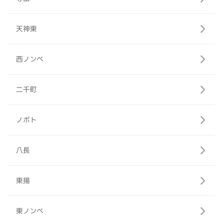
天神東
西ノンベ
二千町
ノボト
八長
東揚
東ノンベ