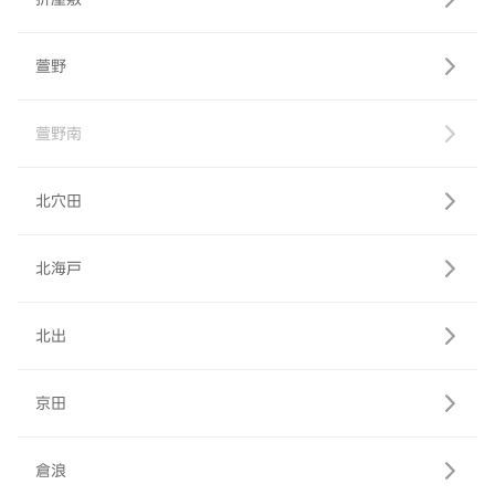
萱野
萱野南
北穴田
北海戸
北出
京田
倉浪