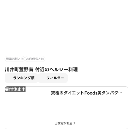
標準送料とは
お店価格とは
川井町萱野南 付近のヘルシー料理
適用なし
ランキング順
フィルター
受付休止中
究極のダイエットFoods美タンパクラ
ボ 西春店
出前館がお届け