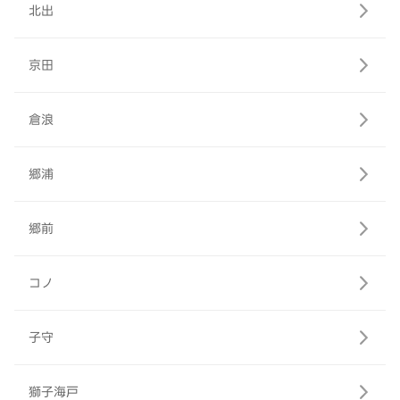
北出
京田
倉浪
郷浦
郷前
コノ
子守
獅子海戸