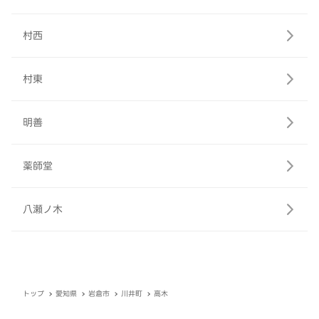
村西
村東
明善
薬師堂
八瀬ノ木
トップ
愛知県
岩倉市
川井町
高木