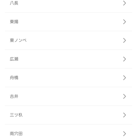
八長
東揚
東ノンベ
広瀬
舟橋
古井
三ツ杁
南穴田