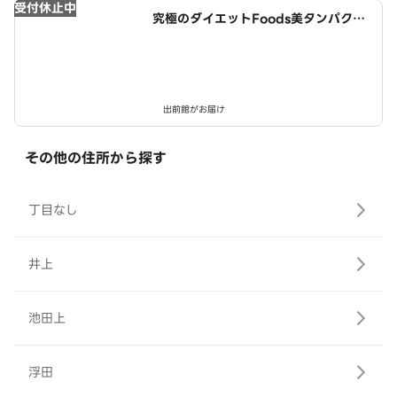
受付休止中
究極のダイエットFoods美タンパクラ
ボ 西春店
出前館がお届け
その他の住所から探す
丁目なし
井上
池田上
浮田