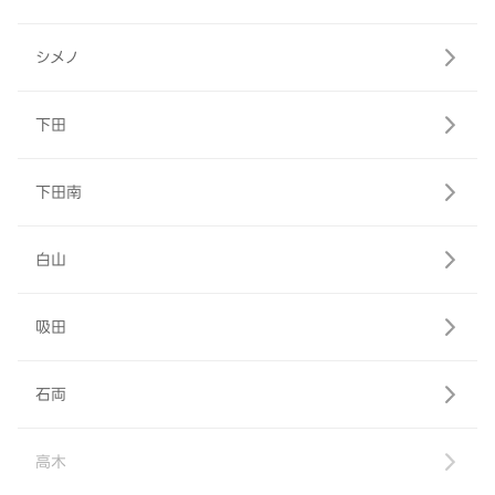
シメノ
下田
下田南
白山
吸田
石両
高木