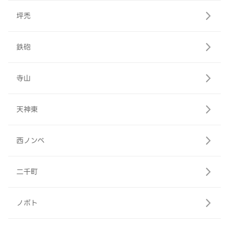
坪禿
鉄砲
寺山
天神東
西ノンベ
二千町
ノボト