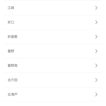
江崎
折口
折屋敷
萱野
萱野南
北穴田
北海戸