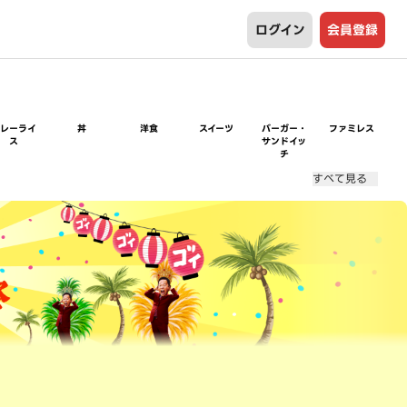
ログイン
会員登録
カレーライ
丼
洋食
スイーツ
バーガー・
ファミレス
ス
サンドイッ
チ
すべて見る