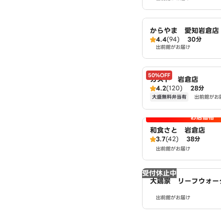
からやま 愛知岩倉店
4.4
(94)
30分
出前館がお届け
50%OFF
ガスト 岩倉店
4.2
(120)
28分
大盛無料弁当有
出前館がお
お店価格
和食さと 岩倉店
3.7
(42)
38分
出前館がお届け
受付休止中
大鶏家 リーフウォー
出前館がお届け