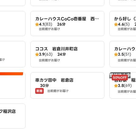
カレーハウスCoCo壱番屋 西春
から好し（
4.1
(83)
26分
4.6
(5)
店（SD）
出前館がお届け
出前館がお届
ココス 岩倉川井町店
カレーハウ
3.9
(63)
24分
3.5
(51)
店（SD）
届け
出前館がお届け
出前館がお届
受付休止中
50%OFF
串カツ田中 岩倉店
吉野家 稲
30分
3.8
(69)
新着
出前館がお届け
出前館がお届
ク稲沢店