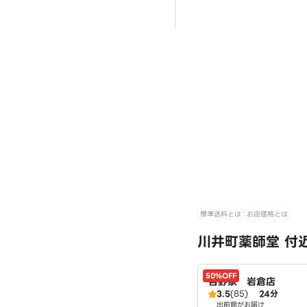
標準送料とは
お店価格とは
川井町薬師堂 付
50%OFF
吉野家 岩倉店
3.5
(85)
24分
出前館がお届け