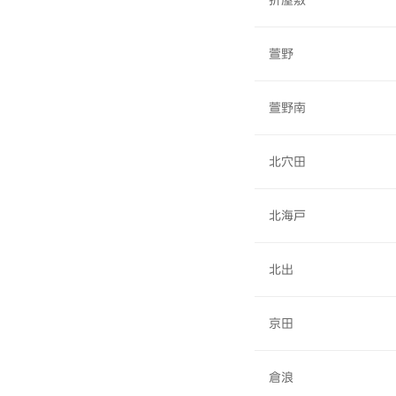
折屋敷
萱野
萱野南
北穴田
北海戸
北出
京田
倉浪