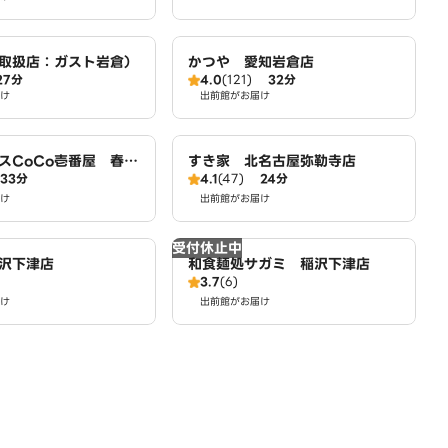
取扱店：ガスト岩倉）
かつや 愛知岩倉店
27分
4.0
(121)
32分
け
出前館がお届け
スCoCo壱番屋 春日
すき家 北名古屋弥勒寺店
33分
4.1
(47)
24分
け
出前館がお届け
受付休止中
沢下津店
和食麺処サガミ 稲沢下津店
3.7
(6)
け
出前館がお届け