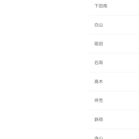
下田南
白山
吸田
石両
高木
坪禿
鉄砲
寺山