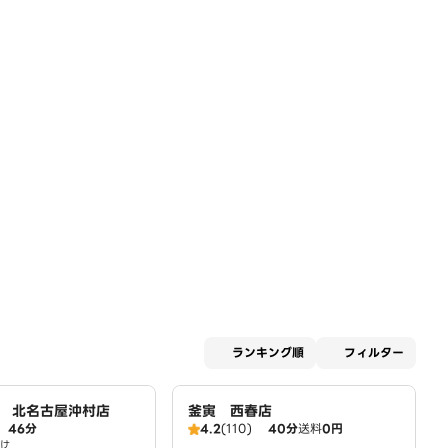
適用な
ランキング順
フィルター
 北名古屋沖村店
釜寅 西春店
46分
4.2
(110)
40分
送料
0円
け