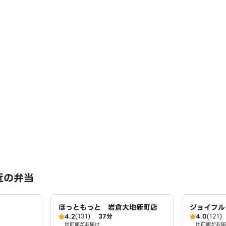
近の弁当
ほっともっと 岩倉大地新町店
ジョイフル
4.2
(131)
37分
4.0
(121)
出前館がお届け
出前館がお届