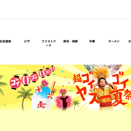
お店価格
ピザ
ファストフ
寿司・海鮮
中華
ラーメン
ード