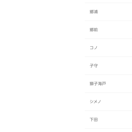
郷浦
郷前
コノ
子守
獅子海戸
シメノ
下田