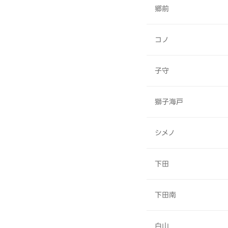
郷前
コノ
子守
獅子海戸
シメノ
下田
下田南
白山