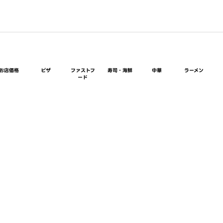
お店価格
ピザ
ファストフ
寿司・海鮮
中華
ラーメン
ード