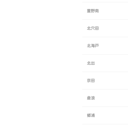
萱野南
北穴田
北海戸
北出
京田
倉浪
郷浦