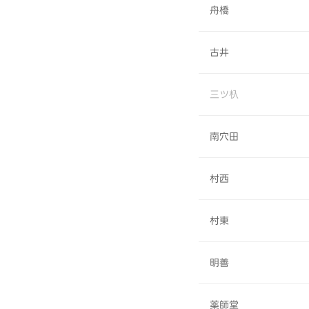
舟橋
古井
三ツ杁
南穴田
村西
村東
明善
薬師堂