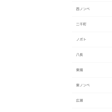
西ノンベ
二千町
ノボト
八長
東揚
東ノンベ
広瀬