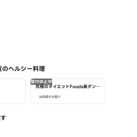
近のヘルシー料理
受付休止中
究極のダイエットFoods美タンパ
クラボ 西春店
出前館がお届け
探す