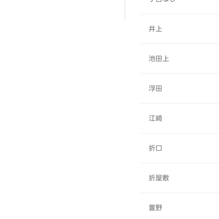
井上
池田上
浮田
江崎
折口
折屋敷
萱野