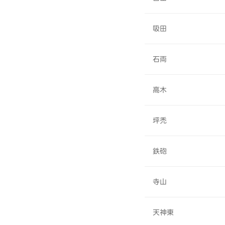
吸田
石両
高木
坪禿
鉄砲
寺山
天神東