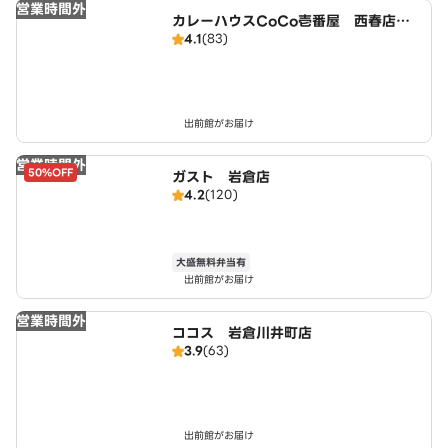
営業時間外
カレーハウスCoCo壱番屋 西春店（S
4.1
(83)
D）
出前館がお届け
営業時間外
50%OFF
ガスト 岩倉店
4.2
(120)
大盛無料弁当有
出前館がお届け
営業時間外
ココス 岩倉川井町店
3.9
(63)
出前館がお届け