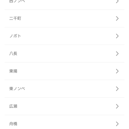
西ノンベ
二千町
ノボト
八長
東揚
東ノンベ
広瀬
舟橋