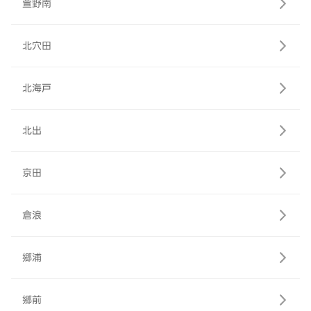
萱野南
北穴田
北海戸
北出
京田
倉浪
郷浦
郷前