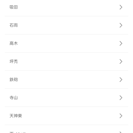
吸田
石両
高木
坪禿
鉄砲
寺山
天神東