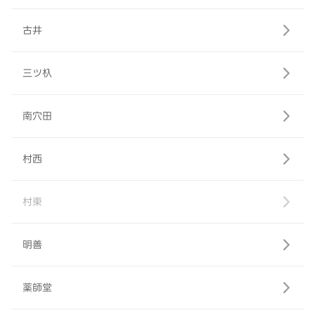
古井
三ツ杁
南穴田
村西
村東
明善
薬師堂