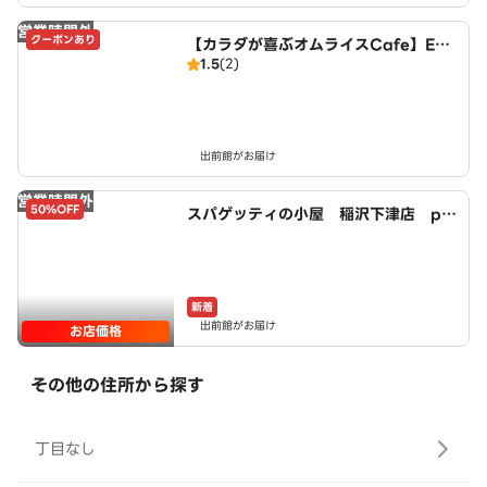
営業時間外
クーポンあり
【カラダが喜ぶオムライスCafe】Egg
1.5
(2)
House～夕凪クラブ店～
出前館がお届け
営業時間外
50%OFF
スパゲッティの小屋 稲沢下津店 po
wered by LAWSON
新着
出前館がお届け
お店価格
その他の住所から探す
丁目なし