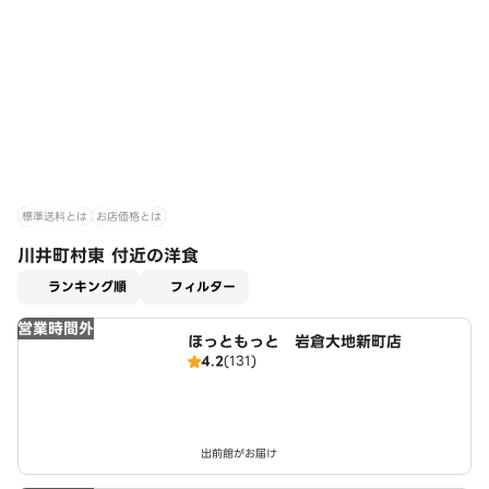
標準送料とは
お店価格とは
川井町村東 付近の洋食
適用なし
ランキング順
フィルター
営業時間外
ほっともっと 岩倉大地新町店
4.2
(131)
出前館がお届け