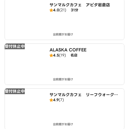
サンマルクカフェ アピタ岩倉店
4.0
(21)
31分
出前館がお届け
受付休止中
ALASKA COFFEE
4.5
(19)
名店
出前館がお届け
受付休止中
サンマルクカフェ リーフウォーク稲
4.9
(7)
沢店
出前館がお届け