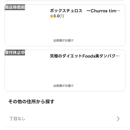
開店時間前
ボックスチュロス ～Churros time
3.0
(1)
～ 北名古屋徳重店
出前館がお届け
受付休止中
究極のダイエットFoods美タンパクラ
ボ 西春店
出前館がお届け
その他の住所から探す
丁目なし