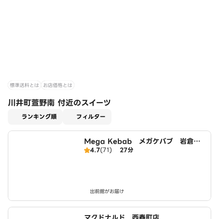
標準送料とは
お店価格とは
川井町萱野南 付近のスイーツ
適用なし
ランキング順
フィルター
Mega Kebab メガケバブ 岩倉
4.7
(71)
27分
店 Halal ハラール
出前館がお届け
マクドナルド 西春町店