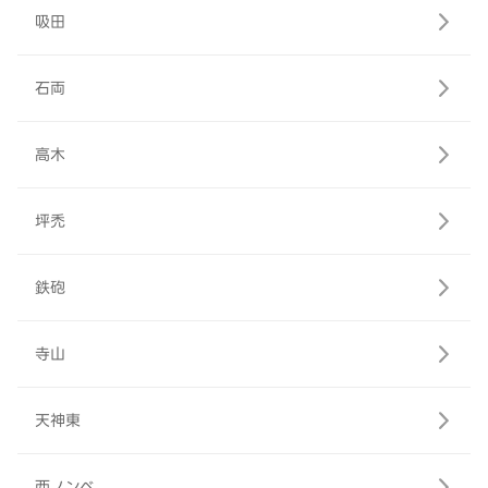
吸田
石両
高木
坪禿
鉄砲
寺山
天神東
西ノンベ