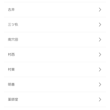
古井
三ツ杁
南穴田
村西
村東
明善
薬師堂