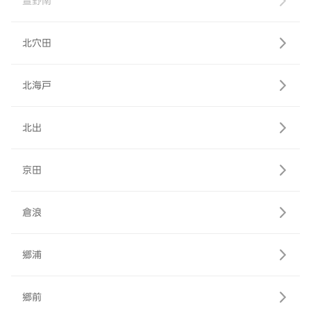
萱野南
北穴田
北海戸
北出
京田
倉浪
郷浦
郷前