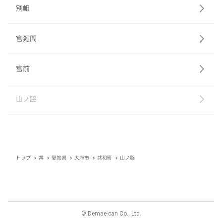
別岨
宮廻間
宮前
山ノ脇
トップ
丼
愛知県
大府市
共和町
山ノ脇
© Demae-can Co., Ltd.