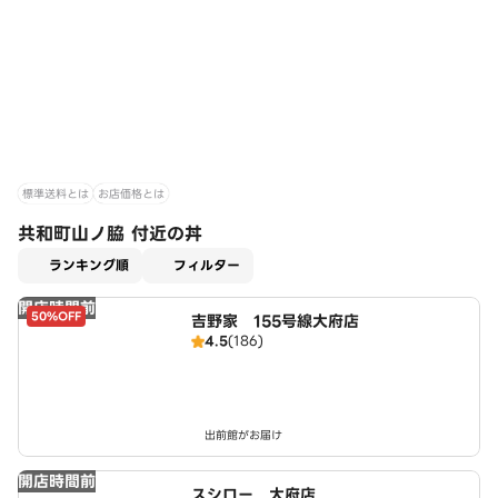
標準送料とは
お店価格とは
共和町山ノ脇 付近の丼
適用なし
ランキング順
フィルター
開店時間前
50%OFF
吉野家 155号線大府店
4.5
(186)
出前館がお届け
開店時間前
スシロー 大府店