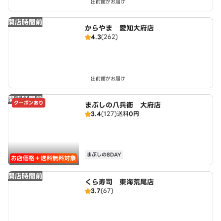
出前館がお届け
開店時間前
からやま 愛知大府店
4.3
(262)
出前館がお届け
開店時間前
クーポンあり
まぶしの八兵衛 大府店
3.4
(127)
送料
0円
まぶしの8DAY
お店価格＋送料無料対象
開店時間前
くら寿司 東海荒尾店
3.7
(67)