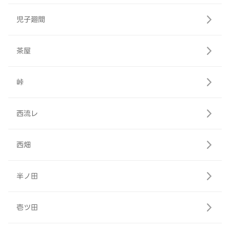
児子廻間
茶屋
峠
西流レ
西畑
半ノ田
壱ツ田