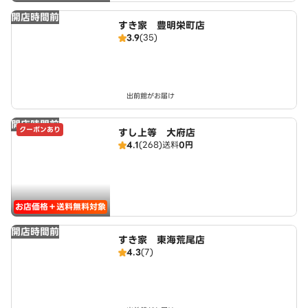
開店時間前
すき家 豊明栄町店
3.9
(35)
出前館がお届け
開店時間前
クーポンあり
すし上等 大府店
4.1
(268)
送料
0円
お店価格＋送料無料対象
開店時間前
すき家 東海荒尾店
4.3
(7)