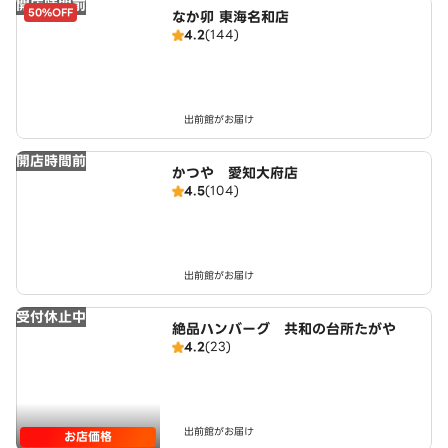
開店時間前
50%OFF
なか卯 東海名和店
4.2
(144)
出前館がお届け
開店時間前
かつや 愛知大府店
4.5
(104)
出前館がお届け
受付休止中
絶品ハンバーグ 共和の台所たがや
4.2
(23)
出前館がお届け
お店価格