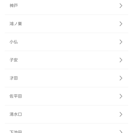
神戸
鴻ノ巣
小仏
子安
才田
佐平田
清水口
下池田