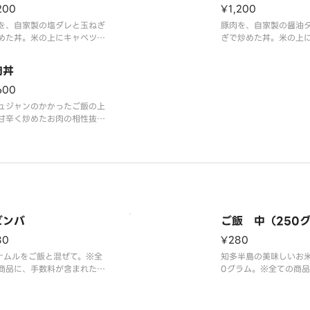
200
¥1,200
を、自家製の塩ダレと玉ねぎ
豚肉を、自家製の醤油
めた丼。米の上にキャベツが
ぎで炒めた丼。米の上
てあります。※全ての商品
がひいてあります。お
手数料が含まれた料金となっ
のトッピングをオスス
肉丼
ります。
※全ての商品に、手数
た料金となっておりま
600
ュジャンのかかったご飯の上
甘辛く炒めたお肉の相性抜
普通サイズが、お肉100g。
りで、2倍の200g。※全て
品に、手数料が含まれた料金
っております。
ビンバ
ご飯 中（250
80
¥280
ナムルをご飯と混ぜて。※全
知多半島の美味しいお米
商品に、手数料が含まれた料
0グラム。※全ての商
なっております。
料が含まれた料金とな
す。