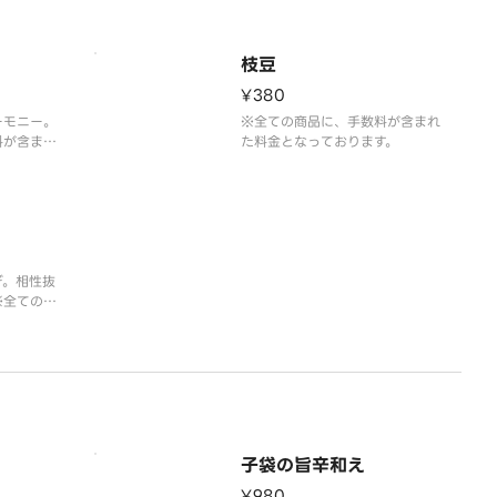
枝豆
¥380
ーモニー。
※全ての商品に、手数料が含まれ
料が含まれ
た料金となっております。
す。
ぎ。相性抜
※全ての商
た金額とな
子袋の旨辛和え
¥980