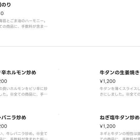
国のり
80
海苔とごま油のハーモニー。
ての商品に、手数料が含まれ
金となっております。
リ辛ホルモン炒め
牛タンの生姜焼き
200
¥1,200
の良いホルモンをピリ辛に炒
牛タンを薄くスライス
した。※全ての商品に、手数
きにしました。※全て
含まれた料金となっておりま
手数料が含まれた料金
ります。
レバニラ炒め
ねぎ塩牛タン炒め
200
¥1,200
い、牛レバニラ炒め。※全て
ネギと牛タンの相性は
品に、手数料が含まれた料金
ての商品に、手数料が