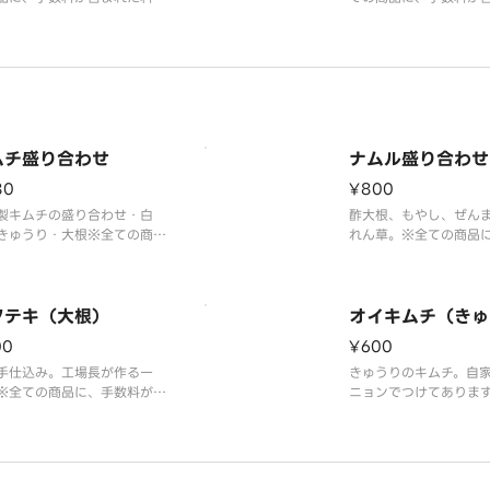
っております。
金となっております。
ムチ盛り合わせ
ナムル盛り合わせ
80
¥800
製キムチの盛り合わせ・白
酢大根、もやし、ぜん
きゅうり・大根※全ての商品
れん草。※全ての商品
手数料が含まれた料金となっ
が含まれた料金となっ
ります。
す。
クテキ（大根）
オイキムチ（きゅ
00
¥600
手仕込み。工場長が作る一
きゅうりのキムチ。自
※全ての商品に、手数料が含
ニョンでつけてありま
た料金となっております。
の商品に、手数料が含
となっております。