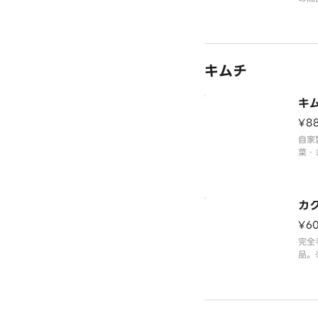
とな
キムチ
キ
¥8
自家
菜・
に、
てお
カ
¥6
完全
品。
まれ