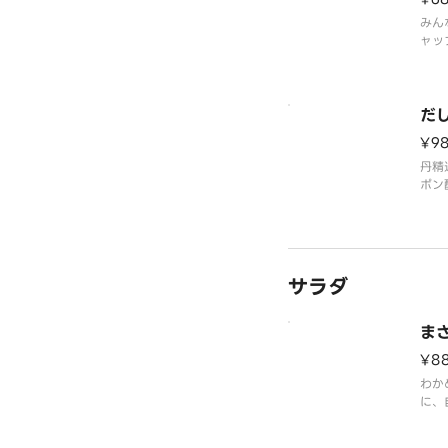
みん
ャッ
の商
とな
だ
¥9
丹精
ポン
す。
まれ
サラダ
ま
¥8
わか
に、
シン
さい