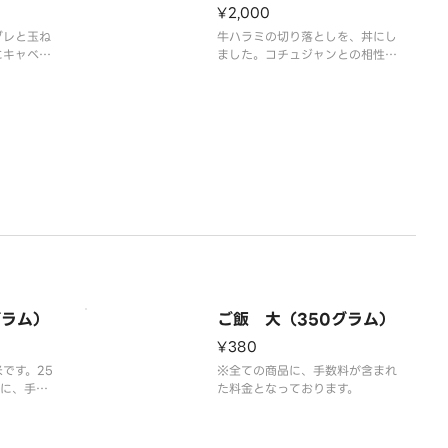
¥2,000
ダレと玉ね
牛ハラミの切り落としを、丼にし
にキャベツ
ました。コチュジャンとの相性抜
家で、黄身
群。
メします。
肉120g。食べ応え十分。お肉大
料が含まれ
盛りは、なんと2倍の、240g。
す。
※全ての商品に、手数料が含まれ
た料金となっております。
グラム）
ご飯 大（350グラム）
¥380
です。25
※全ての商品に、手数料が含まれ
品に、手数
た料金となっております。
っておりま