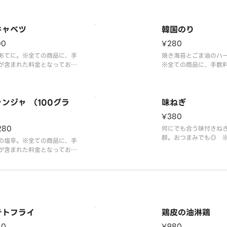
キャベツ
韓国のり
00
¥280
あてに。※全ての商品に、手
焼き海苔とごま油のハ
が含まれた料金となっており
※全ての商品に、手数
。
た料金となっておりま
ンジャ （100グラ
味ねぎ
）
¥380
280
何にでも合う味付きね
群。おつまみでも◎ 
の塩辛。※全ての商品に、手
品に、手数料が含まれ
が含まれた料金となっており
っております。
。
テトフライ
鶏皮の油淋鶏
80
¥980