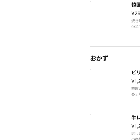
韓
¥2
焼き
※全
た料
おかず
ピ
¥1,
鮮度
めま
料が
す。
牛
¥1,
珍し
の商