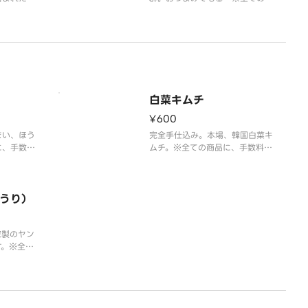
品に、手数料が含まれた金額とな
っております。
白菜キムチ
¥600
まい、ほう
完全手仕込み。本場、韓国白菜キ
に、手数料
ムチ。※全ての商品に、手数料が
ておりま
含まれた料金となっております。
うり）
家製のヤン
す。※全て
まれた料金