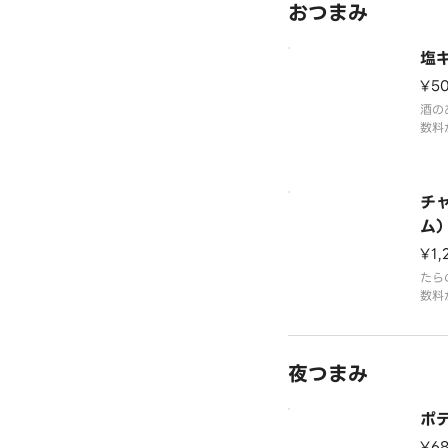
おつまみ
塩
¥5
酒の
数料
ます
チャ
ム
¥1,
たら
数料
ます
夜つまみ
ポ
¥6