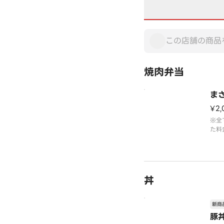
焼肉弁当
ま
¥2,
※全
た料
丼
新商
豚