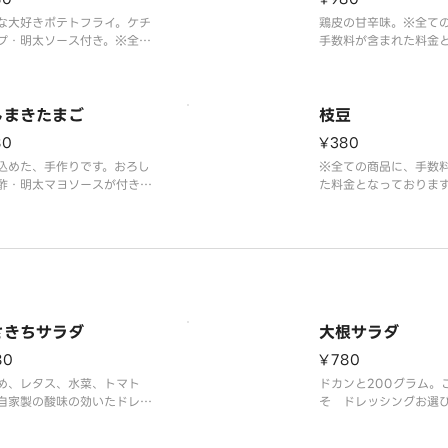
な大好きポテトフライ。ケチ
鶏皮の甘辛味。※全て
プ・明太ソース付き。※全て
手数料が含まれた料金
品に、手数料が含まれた料金
ります。
っております。
しまきたまご
枝豆
80
¥380
込めた、手作りです。おろし
※全ての商品に、手数
酢・明太マヨソースが付きま
た料金となっておりま
※全ての商品に、手数料が含
た料金となっております。
さきちサラダ
大根サラダ
80
¥780
め、レタス、水菜、トマト
ドカンと200グラム。
自家製の酸味の効いたドレッ
そ ドレッシングお選
グをかけて、召し上がりくだ
い。※全ての商品に、
。※全ての商品に、手数料が
まれた料金となってお