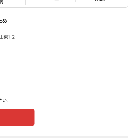
1円
ため
東1-2
さい。