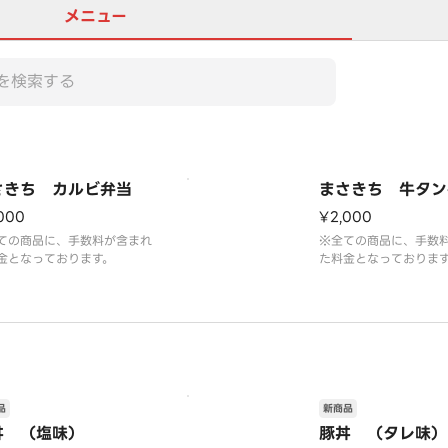
メニュー
さきち カルビ弁当
まさきち 牛タン
000
¥2,000
ての商品に、手数料が含まれ
※全ての商品に、手数
金となっております。
た料金となっておりま
品
新商品
丼 （塩味）
豚丼 （タレ味）