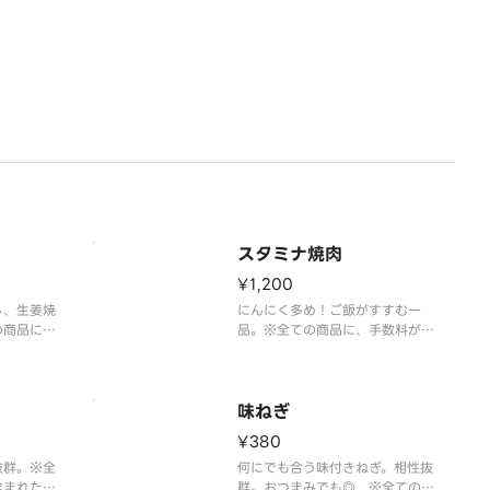
スタミナ焼肉
¥1,200
し、生姜焼
にんにく多め！ご飯がすすむ一
の商品に、
品。※全ての商品に、手数料が含
となってお
まれた料金となっております。
味ねぎ
¥380
抜群。※全
何にでも合う味付きねぎ。相性抜
含まれた料
群。おつまみでも◎ ※全ての商