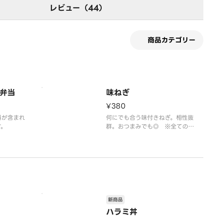
レビュー（44）
商品カテゴリー
弁当
味ねぎ
¥380
料が含まれ
何にでも合う味付きねぎ。相性抜
す。
群。おつまみでも◎ ※全ての商
品に、手数料が含まれた金額とな
っております。
新商品
ハラミ丼