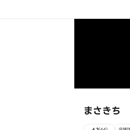
まさきち 
44件のレビ
4.3
(
44
)
店舗