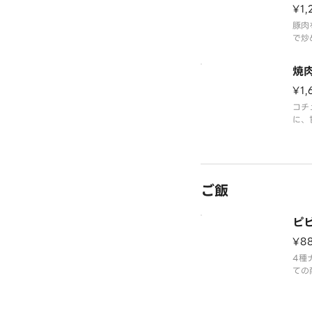
¥1,
豚肉
で炒
ひい
に、
焼
てお
¥1,
コチ
に、
群。
大盛
の商
とな
ご飯
ピ
¥8
4種
ての
金と