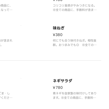
の商品に、
コリコリ食感がやみつきになる。
となってお
※全ての商品に、手数料が含まれ
た料金となっております。
味ねぎ
¥380
料が含まれ
何にでも合う味付きねぎ。相性抜
す。
群。おつまみでも◎ ※全ての商
品に、手数料が含まれた金額とな
っております。
ネギサラダ
¥780
ごま・し
青ネギを自家製の味付けしてあり
びくださ
ます。※全ての商品に、手数料が
手数料が含
含まれた料金となっております。
ります。