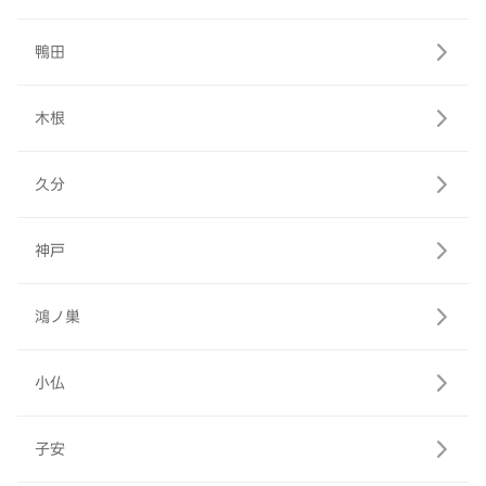
鴨田
木根
久分
神戸
鴻ノ巣
小仏
子安