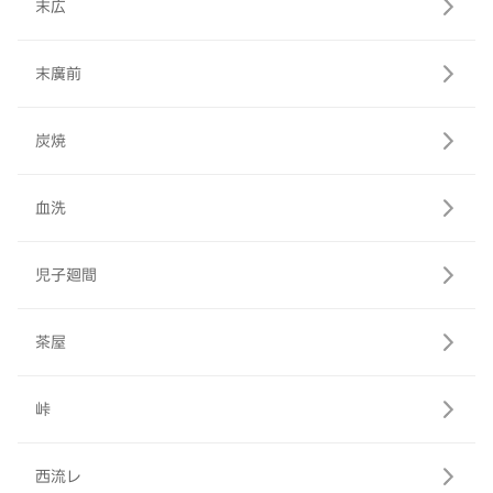
末広
末廣前
炭焼
血洗
児子廻間
茶屋
峠
西流レ