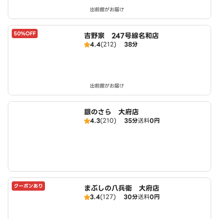
出前館がお届け
50%OFF
吉野家 247号線名和店
4.4
(212)
38分
出前館がお届け
銀のさら 大府店
4.3
(210)
35分
送料
0円
クーポンあり
まぶしの八兵衛 大府店
3.4
(127)
30分
送料
0円