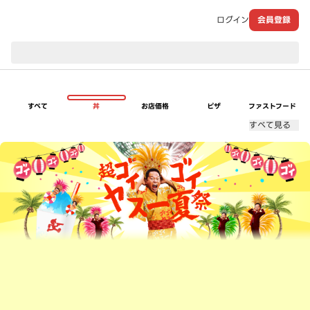
ログイン
会員登録
現在のお届け先：
すべて
丼
お店価格
ピザ
ファストフード
すべて見る
超ゴイゴイヤスー夏祭