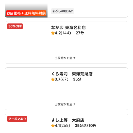
まぶしの8DAY
お店価格＋送料無料対象
50%OFF
なか卯 東海名和店
4.2
(144)
27分
出前館がお届け
くら寿司 東海荒尾店
3.7
(67)
35分
出前館がお届け
クーポンあり
すし上等 大府店
4.1
(268)
35分
送料
0円