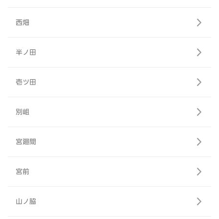
西畑
半ノ田
壱ツ田
別岨
宮廻間
宮前
山ノ脇