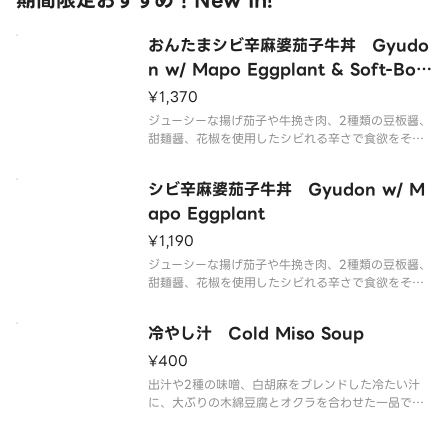
期間限定おすすめ！New In!
おんたまシビ辛麻婆茄子牛丼 Gyudo
n w/ Mapo Eggplant & Soft-Boil
ed Egg
¥1,370
ジューシーな揚げ茄子や牛挽き肉、2種類の豆板醤、
甜麺醤、花椒を使用したシビれる辛さで食欲をそそ
る麻婆茄子と、秘伝のたれで煮た牛肉を“あいも
り”にした丼に、まろやかなおんたまをトッピングし
シビ辛麻婆茄子牛丼 Gyudon w/ M
た商品です。
apo Eggplant
¥1,190
ジューシーな揚げ茄子や牛挽き肉、2種類の豆板醤、
甜麺醤、花椒を使用したシビれる辛さで食欲をそそ
る麻婆茄子と、秘伝のたれで煮た牛肉を“あいも
り”にした商品です。
冷やし汁 Cold Miso Soup
¥400
出汁や2種の味噌、白胡麻をブレンドした冷たい汁
に、大ぶりの木綿豆腐とオクラを合わせた一品で
す。