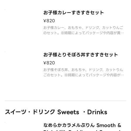
無くなり次第切り替わります。※在庫状況のお問い
合わせにはお答えできかねますのでご了承くださ
い。
お子様カレーすきすきセット
¥820
お子様カレー、おもちゃ、ドリンク、カットりんご
のセット。※時期によってパッケージや内容が異な
る場合がございます。※おもちゃは数量限定のた
め、無くなり次第切り替わります。※在庫状況のお
問い合わせにはお答えできかねますのでご了承くだ
さい。
お子様とりそぼろ丼すきすきセット
¥820
お子様そぼろ丼、おもちゃ、ドリンク、カットりん
ごのセット。※時期によってパッケージや内容が異
なる場合がございます。※おもちゃは数量限定のた
め、無くなり次第切り替わります。※在庫状況のお
問い合わせにはお答えできかねますのでご了承くだ
さい。
スイーツ・ドリンク Sweets ・Drinks
なめらかカラメルぷりん Smooth &