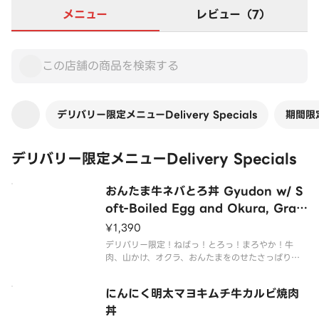
メニュー
レビュー（7）
デリバリー限定メニューDelivery Specials
期間限定
デリバリー限定メニューDelivery Specials
おんたま牛ネバとろ丼 Gyudon w/ S
oft-Boiled Egg and Okura, Grat
ed Yam
¥1,390
デリバリー限定！ねばっ！とろっ！まろやか！牛
肉、山かけ、オクラ、おんたまをのせたさっぱり食
べられる贅沢な丼ぶりです。
にんにく明太マヨキムチ牛カルビ焼肉
丼