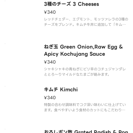
3種のチーズ 3 Cheeses
¥340
レッドチェダー、エグモント、モッツァレラの3種の
チーズをブレンド。キムチ牛丼に追加して「キムチ
ーズ牛丼」にするなど、オリジナルレシピを開発し
てみてください。
ねぎ玉 Green Onion,Raw Egg &
Apicy Kochujang Sauce
¥340
シャキシャキの青ねぎにピリ辛のコチュジャンダレ
ととろ～りマイルドなたまごが絡みます。
キムチ Kimchi
¥340
特製の合わせ調味料でコク深い味わいに仕上げてい
ます。食べやすいよう食材のカットにもこだわりま
した。
おろしポン酢 Grated Radish & Pon