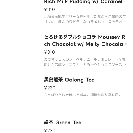
Rich Milk Pudding w/ Caramel S
auce
¥310
北海道産純生クリームを使用したなめらか食感のプ
リンに、ほんのりビターなカラメルソースを合わせ
ました。
とろけるダブルショコラ Moussey Ri
ch Chocolat w/ Melty Chocolate
Sauce
¥310
カカオ８０％のクーベルチュールチョコレートを使
用した芳醇ショコラと、とろ～りショコラソースの
とろけるダブルショコラです。
黒烏龍茶 Oolong Tea
¥230
さっぱりとした渋みと旨み。福建省産茶葉使用。
緑茶 Green Tea
¥230