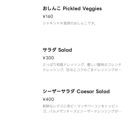
おしんこ Pickled Veggies
¥160
シャキシャキ食感のおしんこです。
サラダ Salad
¥300
さっぱり和風ドレッシング、優しい酸味のフレンチ
ドレッシング、甘みとコクのごまドレッシングが選
べます。
シーザーサラダ Caesar Salad
¥400
新鮮なレタスに赤ピーマンやベーコンをトッピン
グ。パルメザンチーズとシーザードレッシングが濃
厚でクリーミーな味わいです。