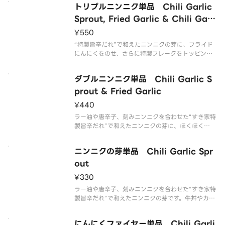
トリプルニンニク単品 Chili Garlic
さい。
Sprout, Fried Garlic & Chili Garli
c Flakes
¥550
“特製旨辛だれ”で和えたニンニクの芽に、フライド
にんにくをのせ、さらに特製フレークをトッピング
しました！牛丼やカレー、お好みの商品にトッピン
グして、オリジナルの組み合わせをお楽しみくださ
ダブルニンニク単品 Chili Garlic S
い！※辛さが強い商品です。お子様・辛いものが苦
手な方はご注意ください。
prout & Fried Garlic
¥440
ラー油や唐辛子、刻みニンニクを合わせた“すき家特
製旨辛だれ”で和えたニンニクの芽に、ほくほく
の“フライドにんにく”をのせました！牛丼やカレ
ー、お好みの商品にトッピングして、オリジナルの
ニンニクの芽単品 Chili Garlic Spr
組み合わせをお楽しみください！※辛さが強い商品
です。お子様・辛いものが苦手な
out
¥330
ラー油や唐辛子、刻みニンニクを合わせた“すき家特
製旨辛だれ”で和えたニンニクの芽です。牛丼やカレ
ー、お好みの商品にトッピングして、オリジナルの
組み合わせをお楽しみください！※辛さが強い商品
にんにくファイヤー単品 Chili Garli