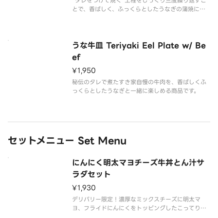
“タレをつけて焼く”工程をじっくり三度繰り返すこ
とで、香ばしく、ふっくらとしたうなぎの蒲焼に仕
上げました。
うな牛皿 Teriyaki Eel Plate w/ Be
ef
¥1,950
秘伝のタレで煮たすき家自慢の牛肉を、香ばしくふ
っくらとしたうなぎと一緒に楽しめる商品です。
セットメニュー Set Menu
にんにく明太マヨチーズ牛丼とん汁サ
ラダセット
¥1,930
デリバリー限定！濃厚なミックスチーズに明太マ
ヨ、フライドにんにくをトッピングしたこってり大
満足メニューです。