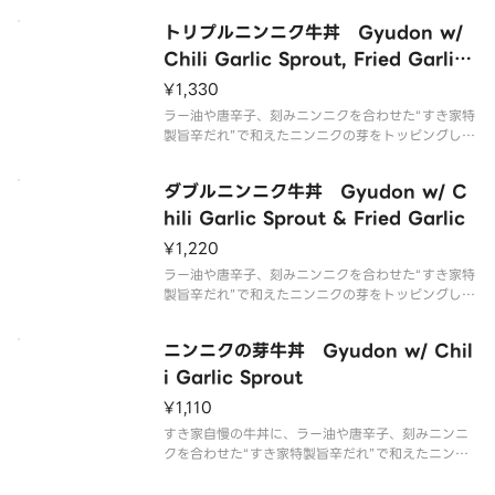
トリプルニンニク牛丼 Gyudon w/
Chili Garlic Sprout, Fried Garlic
& Chili Garlic Flakes
¥1,330
ラー油や唐辛子、刻みニンニクを合わせた“すき家特
製旨辛だれ”で和えたニンニクの芽をトッピングした
「ニンニクの芽牛丼」に、ほくほくの“フライドにん
にく”をのせ、さらにニンニクと唐辛子の特製フレー
ダブルニンニク牛丼 Gyudon w/ C
クをトッピングした商品です。※辛さが強い商品で
す。お子様・辛いものが
hili Garlic Sprout & Fried Garlic
¥1,220
ラー油や唐辛子、刻みニンニクを合わせた“すき家特
製旨辛だれ”で和えたニンニクの芽をトッピングした
「ニンニクの芽牛丼」に、ほくほくの“フライドにん
にく”をのせた商品です。※辛さが強い商品です。お
ニンニクの芽牛丼 Gyudon w/ Chil
子様・辛いものが苦手な方はご注意ください。
i Garlic Sprout
¥1,110
すき家自慢の牛丼に、ラー油や唐辛子、刻みニンニ
クを合わせた“すき家特製旨辛だれ”で和えたニンニ
クの芽をトッピングした商品です。※辛さが強い商
品です。お子様・辛いものが苦手な方はご注意くだ