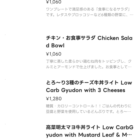
¥1,060
ワンプレートで満足感のある「食事になるサラダ」
です。レタスやブロッコリーなど6種類の野菜に、十
六穀米やベーコン、クルミとアーモンドをトッピン
グ。
チキン・お食事サラダ Chicken Sala
d Bowl
¥1,060
丁寧に蒸した柔らかい鶏むね肉をトッピングし、ク
ルミとアーモンドで仕上げました。お食事としては
もちろん、シェア用のサラダとしてもおススメで
す。
とろ～り3種のチーズ牛丼ライト Low
Carb Gyudon with 3 Cheeses
¥1,280
糖質・カロリーコントロール！！ごはんの代わりに
豆腐と野菜を使用しているどんぶりです。とろ～り3
種のチーズ牛丼をトッピングしてたんぱく質とカル
シウムをプラス。
高菜明太マヨ牛丼ライト Low CarbG
yudon with Mustard Leaf & Men