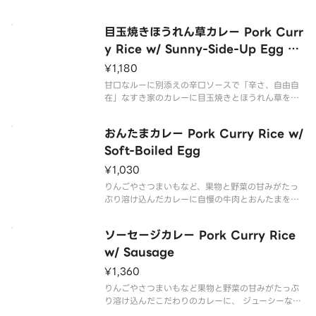
ッピング！！
目玉焼きほうれん草カレー Pork Curr
y Rice w/ Sunny-Side-Up Egg &
Spinach
¥1,180
甘口なルーに別添えの辛口ソースで「辛さ、自由自
在」なすき家のカレーに目玉焼きとほうれん草をト
ッピング！！
おんたまカレー Pork Curry Rice w/
Soft-Boiled Egg
¥1,030
りんごやさつまいもなど、果物と野菜の甘みがたっ
ぷり溶け込んだカレーに自慢の牛肉とおんたまをト
ッピング。
ソーセージカレー Pork Curry Rice
w/ Sausage
¥1,360
りんごやさつまいもなど果物と野菜の甘みがたっぷ
り溶け込んだこだわりのカレーに、 ジューシーなソ
ーセージをトッピングした商品です。