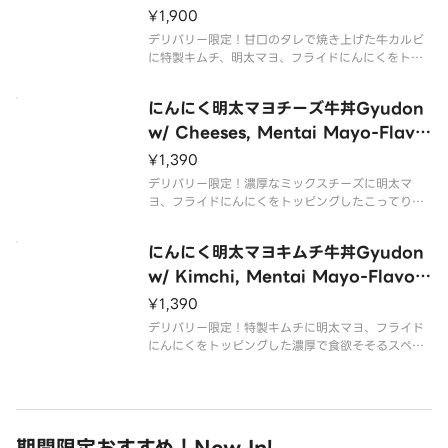
¥1,900
デリバリー限定！甘口のタレで焼き上げた牛カルビ
に特製キムチ、明太マヨ、フライドにんにくをトッ
ピングした濃厚で食欲そそるスペシャルメニュー。
追いダレ付きです
にんにく明太マヨチーズ牛丼Gyudon
w/ Cheeses, Mentai Mayo-Flavo
r Sauce and Fried Garlic
¥1,390
デリバリー限定！濃厚なミックスチーズに明太マ
ヨ、フライドにんにくをトッピングしたこってり大
満足メニューです。
にんにく明太マヨキムチ牛丼Gyudon
w/ Kimchi, Mentai Mayo-Flavor
Sauce and Fried Garlic
¥1,390
デリバリー限定！特製キムチに明太マヨ、フライド
にんにくをトッピングした濃厚で食欲そそるスペシ
ャルメニューです。