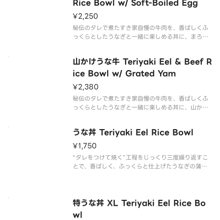
Rice Bowl w/ Soft-Boiled Egg
¥2,250
秘伝のタレで煮たすき家自慢の牛肉を、香ばしくふ
っくらとしたうなぎと一緒に楽しめる丼に、まろや
かなおんたまをトッピングした商品です。
山かけうな牛 Teriyaki Eel & Beef R
ice Bowl w/ Grated Yam
¥2,380
秘伝のタレで煮たすき家自慢の牛肉を、香ばしくふ
っくらとしたうなぎと一緒に楽しめる丼に、山かけ
をトッピングした商品です。
うな丼 Teriyaki Eel Rice Bowl
¥1,750
“タレをつけて焼く”工程をじっくり三度繰り返すこ
とで、香ばしく、ふっくらと仕上げたうなぎの蒲焼
を楽しめる商品です。
特うな丼 XL Teriyaki Eel Rice Bo
wl