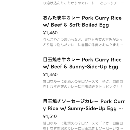
り溶け込んだこだわりのカレーに、 とろ〜りチーズ
をトッピングした商品です。
おんたま牛カレー Pork Curry Rice
w/ Beef & Soft-Boiled Egg
¥1,460
りんごやさつまいもなど、果物と野菜の甘みがたっ
ぷり溶け込んだカレーに自慢の牛肉とおんたまをト
ッピング。
目玉焼き牛カレー Pork Curry Rice
w/ Beef & Sunny-Side-Up Egg
¥1,460
甘口なルーに別添えの辛口ソースで「辛さ、自由自
在」なすき家のカレーに目玉焼きをトッピング！！
目玉焼きソーセージカレー Pork Curr
y Rice w/ Sunny-Side-Up Egg &
Sausage
¥1,510
甘口なルーに別添えの辛口ソースで「辛さ、自由自
在」なすき家のカレーに目玉焼きとソーセージをト