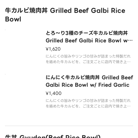
牛カルビ焼肉丼 Grilled Beef Galbi Rice
Bowl
とろ～り3種のチーズ牛カルビ焼肉丼
Grilled Beef Galbi Rice Bowl w/
3 Cheeses
¥1,620
にんにくの旨みやリンゴの甘みが詰まった特製だれ
を絡めた牛カルビを、ご注文ごとに店内で焼き上げ
て仕上げた『牛カルビ焼肉丼』に、コクをプラスす
るまろやかなチーズをかけた商品です。
にんにく牛カルビ焼肉丼 Grilled Beef
Galbi Rice Bowl w/ Fried Garlic
¥1,400
にんにくの旨みやリンゴの甘みが詰まった特製だれ
を絡めた牛カルビを、ご注文ごとに店内で焼き上げ
て仕上げた『牛カルビ焼肉丼』に、ほくほくのフラ
イドにんにくをトッピングした商品です。
牛丼 Gyudon(Beef Rice Bowl)