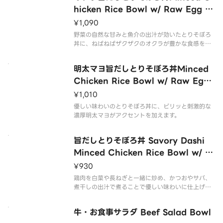
hicken Rice Bowl w/ Raw Egg &
Okra
¥1,090
野菜の自然な甘みと魚介の出汁が効いたとりそぼろ
丼に、ねばねばザクザクのオクラが豊かな食感を加
えます。
明太マヨ旨だしとりそぼろ丼Minced
Chicken Rice Bowl w/ Raw Egg
& Mentai Mayo-Flavor Sauce
¥1,010
優しい味わいのとりそぼろ丼に、ピリッと刺激的な
濃厚明太マヨがアクセントを加えます。
旨だしとりそぼろ丼 Savory Dashi
Minced Chicken Rice Bowl w/ R
aw Egg
¥930
鶏肉を白菜や長ねぎと一緒に炒め、かつおやサバ、
煮干しの出汁で煮ることで優しい味わいに仕上げま
した。
牛・お食事サラダ Beef Salad Bowl