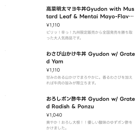
高菜明太マヨ牛丼Gyudon with Mus
tard Leaf & Mentai Mayo-Flavor
Sauce
¥1,110
ピリッ！辛っ！九州限定販売から全国発売を勝ち取
った大人気商品です。
わさび山かけ牛丼 Gyudon w/ Grate
d Yam
¥1,110
甘みのある山かけでまろやかに。香るわさびを加え
れば牛肉の旨みが際立ちます。
おろしポン酢牛丼 Gyudon w/ Grate
d Radish & Ponzu
¥1,040
爽やか！おろし大根！！優しい酸味のゆずポン酢を
かけました。