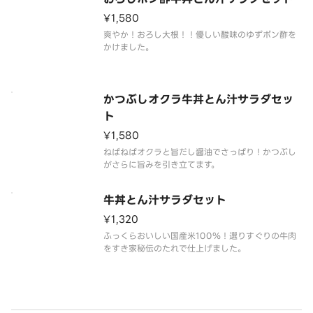
¥1,580
爽やか！おろし大根！！優しい酸味のゆずポン酢を
かけました。
かつぶしオクラ牛丼とん汁サラダセッ
ト
¥1,580
ねばねばオクラと旨だし醤油でさっぱり！かつぶし
がさらに旨みを引き立てます。
牛丼とん汁サラダセット
¥1,320
ふっくらおいしい国産米100％！選りすぐりの牛肉
をすき家秘伝のたれで仕上げました。