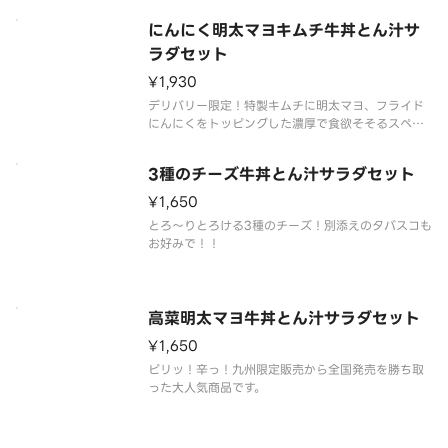
にんにく明太マヨキムチ牛丼とん汁サ
ラダセット
¥1,930
デリバリー限定！特製キムチに明太マヨ、フライド
にんにくをトッピングした濃厚で食欲そそるスペシ
ャルメニューです。
3種のチーズ牛丼とん汁サラダセット
¥1,650
とろ～りとろける3種のチーズ！別添えのタバスコも
お好みで！！
高菜明太マヨ牛丼とん汁サラダセット
¥1,650
ピリッ！辛っ！九州限定販売から全国発売を勝ち取
った大人気商品です。