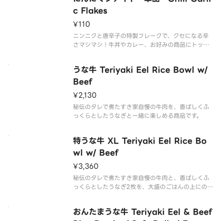
です。お子様・辛いものが苦手な方はご注意くださ
い。
c Flakes
¥110
ニンニクと唐辛子の特製フレークで、クセになる辛
さマシマシ！牛丼やカレー、お好みの商品にトッピ
ングして、オリジナルの組み合わせをお楽しみくだ
さい！※辛さが強い商品です。お子様・辛いものが
うな牛 Teriyaki Eel Rice Bowl w/
苦手な方はご注意くださ
Beef
¥2,130
秘伝のタレで煮たすき家自慢の牛肉を、香ばしくふ
っくらとしたうなぎと一緒に楽しめる商品です。
特うな牛 XL Teriyaki Eel Rice Bo
wl w/ Beef
¥3,360
秘伝のタレで煮たすき家自慢の牛肉と、香ばしくふ
っくらとしたうなぎ2枚を、大盛のごはんの上にのせ
た商品です。
おんたまうな牛 Teriyaki Eel & Beef