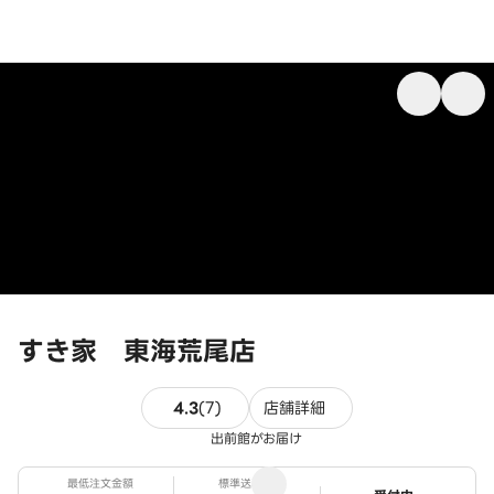
すき家 東海荒尾店
7件のレビュー
4.3
(
7
)
店舗詳細
出前館がお届け
最低注文金額
標準送料