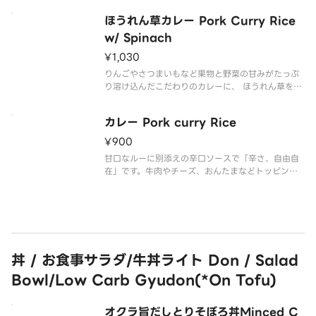
ほうれん草カレー Pork Curry Rice
w/ Spinach
¥1,030
りんごやさつまいもなど果物と野菜の甘みがたっぷ
り溶け込んだこだわりのカレーに、 ほうれん草をト
ッピングした商品です。
カレー Pork curry Rice
¥900
甘口なルーに別添えの辛口ソースで「辛さ、自由自
在」です。牛肉やチーズ、おんたまなどトッピング
も自由自在。
丼 / お食事サラダ/牛丼ライト Don / Salad
Bowl/Low Carb Gyudon(*On Tofu)
オクラ旨だしとりそぼろ丼Minced C