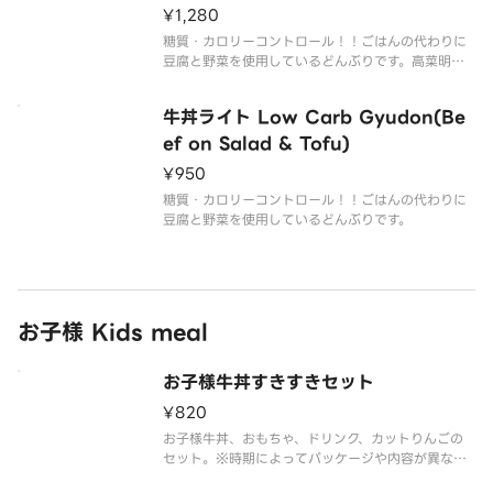
tai Mayo-Flavor Sauce
¥1,280
糖質・カロリーコントロール！！ごはんの代わりに
豆腐と野菜を使用しているどんぶりです。高菜明太
マヨをトッピングしてビタミンK・鉄分をプラス。
牛丼ライト Low Carb Gyudon(Be
ef on Salad & Tofu)
¥950
糖質・カロリーコントロール！！ごはんの代わりに
豆腐と野菜を使用しているどんぶりです。
お子様 Kids meal
お子様牛丼すきすきセット
¥820
お子様牛丼、おもちゃ、ドリンク、カットりんごの
セット。※時期によってパッケージや内容が異なる
場合がございます。※おもちゃは数量限定のため、