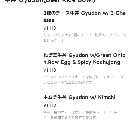
3種のチーズ牛丼 Gyudon w/ 3 Che
eses
¥1,110
とろ～りとろける3種のチーズ！別添えのタバスコも
お好みで！！
ねぎ玉牛丼 Gyudon w/Green Onio
n,Raw Egg & Spicy Kochujang S
auce
¥1,110
ピリ辛！シャキシャキ！！青ねぎにコチュジャンダ
レととろ～りたまごが絡みます。
キムチ牛丼 Gyudon w/ Kimchi
¥1,110
牛丼に合わせて味付けした特製キムチ！「おんた
ま」を追加するのもおすすめです。