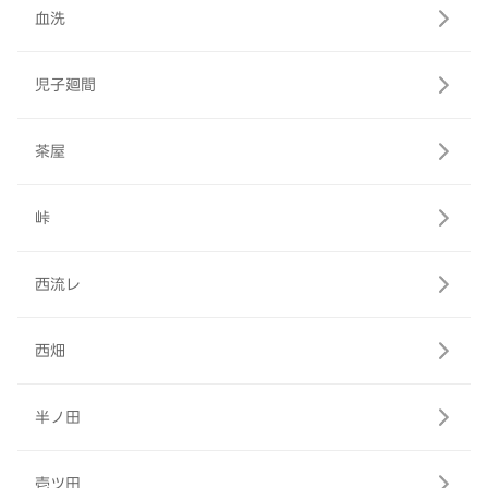
血洗
児子廻間
茶屋
峠
西流レ
西畑
半ノ田
壱ツ田