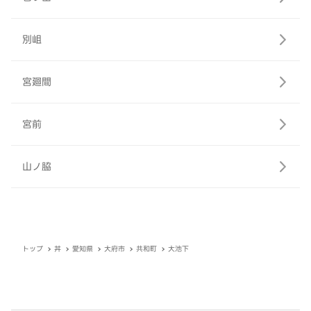
別岨
宮廻間
宮前
山ノ脇
トップ
丼
愛知県
大府市
共和町
大池下