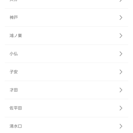
神戸
鴻ノ巣
小仏
子安
才田
佐平田
清水口