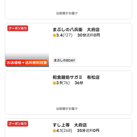
出前館がお届け
クーポンあり
まぶしの八兵衛 大府店
3.4
(127)
30分
送料
0円
まぶしの8DAY
お店価格＋送料無料対象
和食麺処サガミ 有松店
3.9
(76)
36分
出前館がお届け
クーポンあり
すし上等 大府店
4.1
(268)
35分
送料
0円