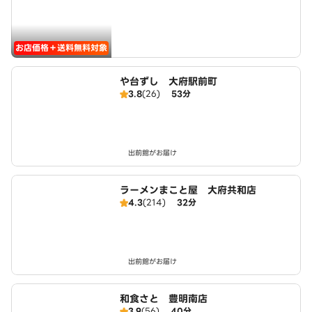
お店価格＋送料無料対象
や台ずし 大府駅前町
3.8
(26)
53分
出前館がお届け
ラーメンまこと屋 大府共和店
4.3
(214)
32分
出前館がお届け
和食さと 豊明南店
3.9
(56)
40分