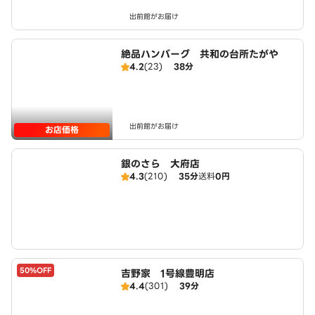
出前館がお届け
絶品ハンバーグ 共和の台所たがや
4.2
(23)
38分
出前館がお届け
お店価格
銀のさら 大府店
4.3
(210)
35分
送料
0円
50%OFF
吉野家 1号線豊明店
4.4
(301)
39分