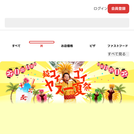
ログイン
会員登録
現在のお届け先：
すべて
丼
お店価格
ピザ
ファストフード
すべて見る
超ゴイゴイヤスー夏祭