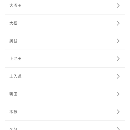
大深田
大松
奥谷
上池田
上入道
鴨田
木根
久分