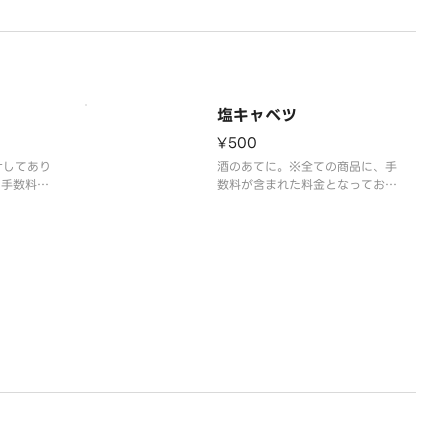
塩キャベツ
¥500
けしてあり
酒のあてに。※全ての商品に、手
、手数料が
数料が含まれた料金となっており
おります。
ます。