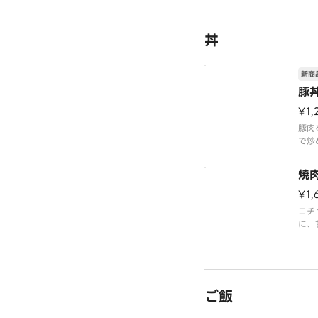
丼
新商
豚
¥1,
豚肉
で炒
ひい
でき
焼
品に
って
¥1,
コチ
に、
群。
大盛
の商
とな
ご飯