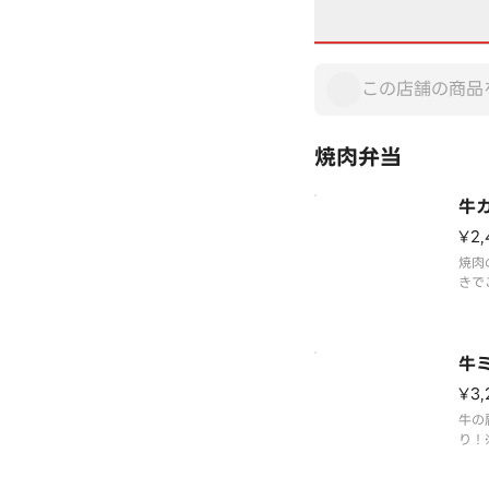
焼肉弁当
牛
¥2,
焼肉
きで
品に
って
牛
¥3,
牛の
り！
まれ