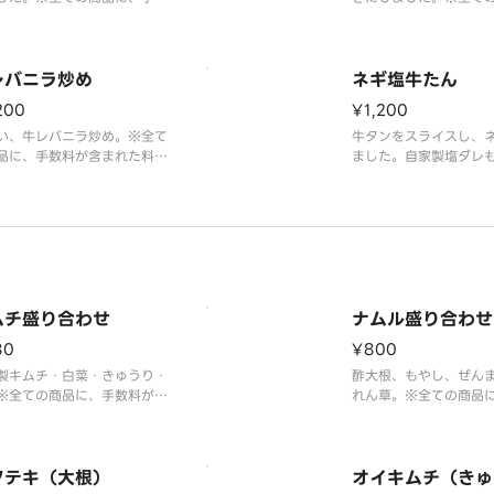
含まれた料金となっておりま
手数料が含まれた料金
ります。
レバニラ炒め
ネギ塩牛たん
200
¥1,200
い、牛レバニラ炒め。※全て
牛タンをスライスし、
品に、手数料が含まれた料金
ました。自家製塩ダレ
っております。
ます。※全ての商品に
含まれた料金となって
ムチ盛り合わせ
ナムル盛り合わせ
80
¥800
製キムチ・白菜・きゅうり・
酢大根、もやし、ぜん
※全ての商品に、手数料が含
れん草。※全ての商品
た料金となっております。
が含まれた料金となっ
す。
クテキ（大根）
オイキムチ（きゅ