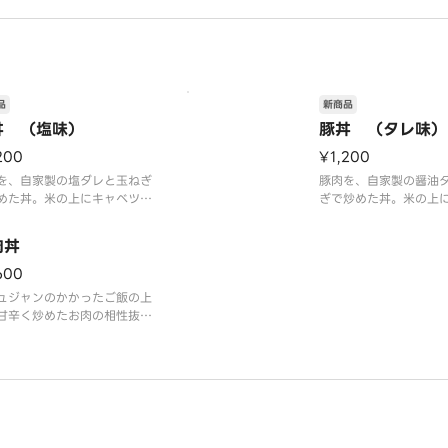
品
新商品
丼 （塩味）
豚丼 （タレ味）
200
¥1,200
を、自家製の塩ダレと玉ねぎ
豚肉を、自家製の醤油
めた丼。米の上にキャベツが
ぎで炒めた丼。米の上
てあります。※写真は、撮影
がひいてあります。お
次第更新します。※全ての商
のトッピングをオスス
肉丼
、手数料が含まれた料金とな
※全ての商品に、手数
おります。
た料金となっておりま
600
ュジャンのかかったご飯の上
甘辛く炒めたお肉の相性抜
普通サイズが、お肉100g。
りで、2倍の200g。※全て
品に、手数料が含まれた料金
っております。