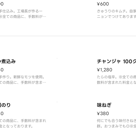
00
¥600
手仕込み。工場長が作る一
きゅうりのキムチ。自
※全ての商品に、手数料が含
ニョンでつけてありま
た料金となっております。
の商品に、手数料が含
となっております。
つ煮込み
チャンジャ 100
80
¥1,280
手作り。新鮮なモツを使用。
たらの塩辛。※全ての
ての商品に、手数料が含まれ
数料が含まれた料金と
金となっております。
ます。
国のり
味ねぎ
80
¥380
ての商品に、手数料が含まれ
何にでも合う味付きね
金となっております。
群。おつまみでも◎※
に、手数料が含まれた