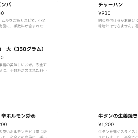
ビンバ
チャーハン
80
¥980
ナムルをご飯と混ぜて。※全
納豆を付けるかお選び
商品に、手数料が含まれた料
味噌汁は付きません。
なっております。
チャーハンです。※全
に、手数料が含まれた
ております。
飯 大（350グラム）
80
半島の美味しいお米。※全て
品に、手数料が含まれた料金
っております。
リ辛ホルモン炒め
牛タンの生姜焼き
200
¥1,200
の良いホルモンをピリ辛に炒
牛タンを薄くスライス
した。※全ての商品に、手数
きにしました。※全て