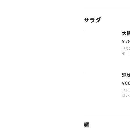
サラダ
大
¥7
ドカ
そ 
い。
まれ
混
¥8
フレ
さい
含ま
麺