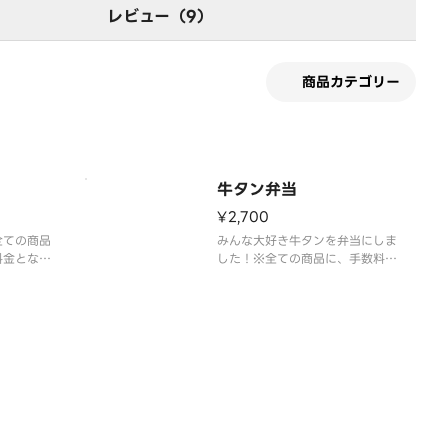
レビュー（9）
商品カテゴリー
牛タン弁当
¥2,700
全ての商品
みんな大好き牛タンを弁当にしま
料金となっ
した！※全ての商品に、手数料が
含まれた料金となっております。