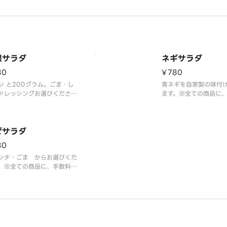
ております。
根サラダ
ネギサラダ
80
¥780
ン と200グラム。ごま・し
青ネギを自家製の味付
ドレッシングお選びくださ
ます。※全ての商品に
※全ての商品に、手数料が含
含まれた料金となって
た料金となっております。
ぜサラダ
80
ンチ・ごま からお選びくだ
。※全ての商品に、手数料が
れた料金となっております。