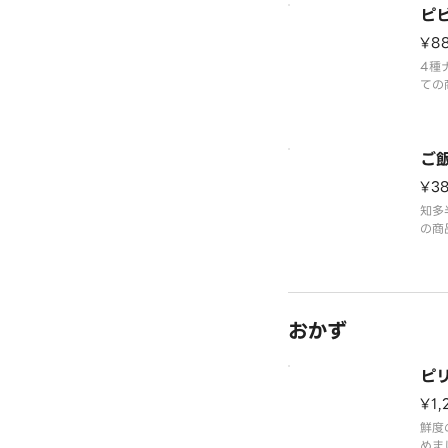
ピ
¥8
4種
ての
金と
ご
¥3
知多
の商
とな
おかず
ピ
¥1,
鮮度
めま