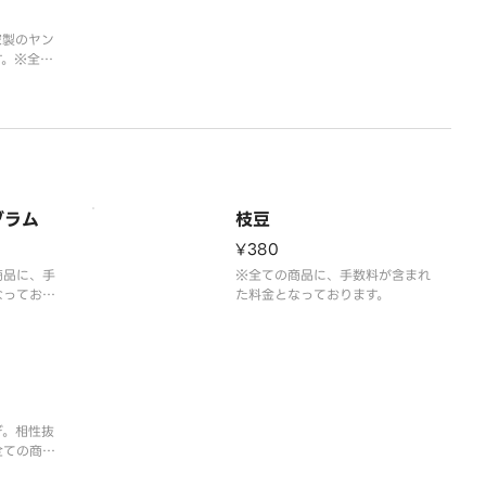
家製のヤン
す。※全て
まれた料金
グラム
枝豆
¥380
商品に、手
※全ての商品に、手数料が含まれ
なっており
た料金となっております。
ぎ。相性抜
全ての商品
料金となっ