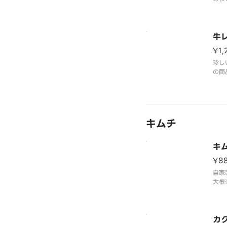
料が
す。
牛
¥1,
珍し
の商
とな
キムチ
キ
¥8
自家
大根
まれ
カ