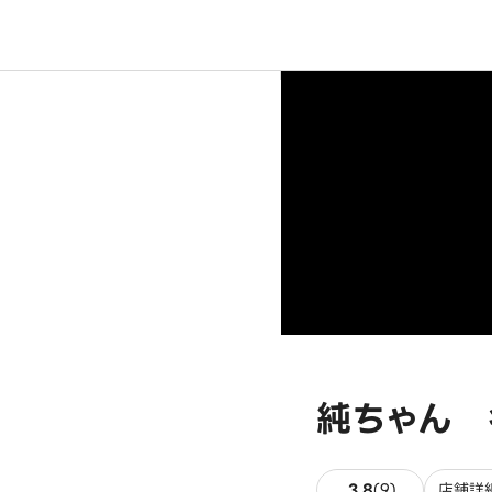
純ちゃん 
9件のレビュ
3.8
(
9
)
店舗詳