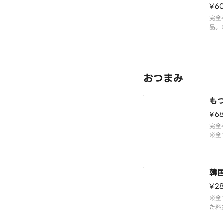
¥6
完全
品。
まれ
おつまみ
も
¥6
完全
※全
た料
韓
¥2
※全
た料