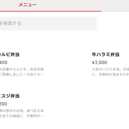
メニュー
カルビ弁当
牛ハラミ弁当
400
¥2,500
の定番牛カルビを、完全手焼
人気のハラミ弁当。※
ご用意しました！※全ての商
に、手数料が含まれた
、手数料が含まれた料金とな
ております。
おります。
ミスジ弁当
200
肩の部分のお肉。食べ応えあ
※全ての商品に、手数料が含
た料金となっております。