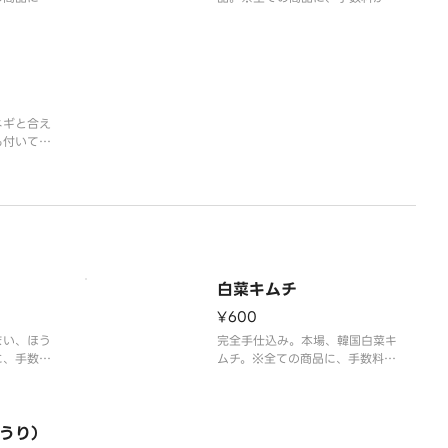
となってお
まれた料金となっております。
ネギと合え
も付いてい
、手数料が
おります。
白菜キムチ
¥600
まい、ほう
完全手仕込み。本場、韓国白菜キ
に、手数料
ムチ。※全ての商品に、手数料が
ておりま
含まれた料金となっております。
うり）