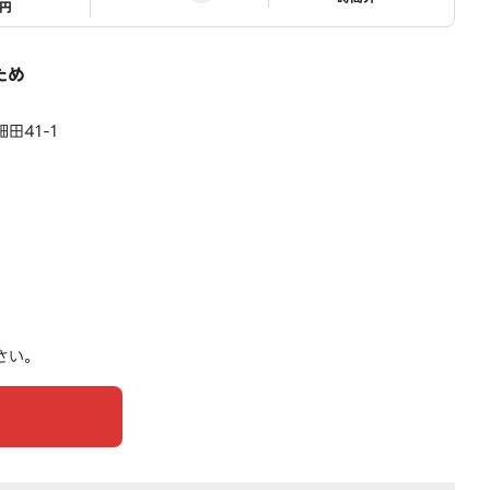
1円
ため
田41-1
さい。