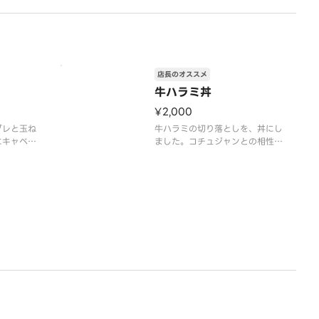
店長のオススメ
牛ハラミ丼
¥2,000
ダレと玉ね
牛ハラミの切り落としを、丼にし
にキャベツ
ました。コチュジャンとの相性抜
家で、黄身
群。
メします。
肉120g。食べ応え十分。お肉大
料が含まれ
盛りは、なんと2倍の、240g。
す。
※全ての商品に、手数料が含まれ
た料金となっております。