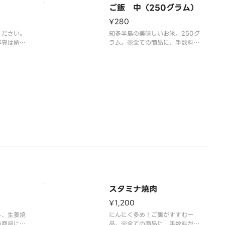
ご飯 中（250グラム）
¥280
ください。
知多半島の美味しいお米。250グ
写真は納豆
ラム。※全ての商品に、手数料が
ての商品
含まれた料金となっております。
料金となっ
スタミナ焼肉
¥1,200
し、生姜焼
にんにく多め！ご飯がすすむ一
の商品に、
品。※全ての商品に、手数料が含