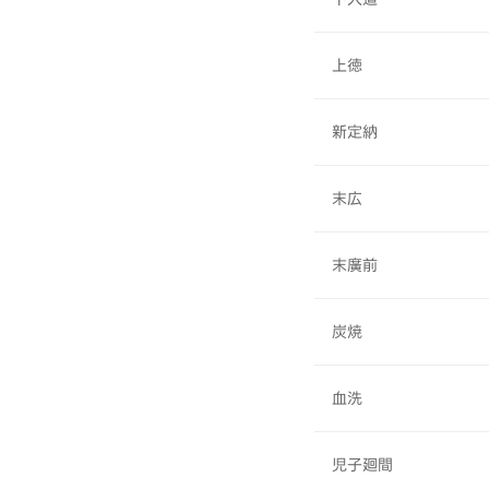
上徳
新定納
末広
末廣前
炭焼
血洗
児子廻間