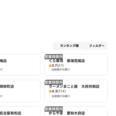
適用な
ランキング順
フィルター
営業時間外
海店
くら寿司 東海荒尾店
3.7
(67)
け
出前館がお届け
営業時間外
明栄町店
ラーメンまこと屋 大府共和店
4.3
(214)
け
出前館がお届け
営業時間外
名古屋有松店
からやま 愛知大府店