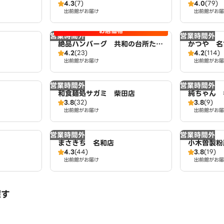
4.3
(7)
4.0
(79)
出前館がお届け
出前館がお届
お店価格
営業時間外
営業時間外
絶品ハンバーグ 共和の台所たが
かつや 名
4.2
(23)
4.2
(114)
や
出前館がお届け
出前館がお届
営業時間外
営業時間外
和食麺処サガミ 柴田店
純ちゃん 
3.8
(32)
3.8
(9)
出前館がお届け
出前館がお届
営業時間外
営業時間外
まさきち 名和店
小木曽製粉
4.3
(44)
3.8
(19)
出前館がお届け
出前館がお届
探す