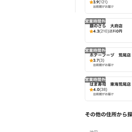
3.9
(121)
出前館がお届け
営業時間外
銀のさら 大府店
4.3
(210)
送料
0円
営業時間外
ホテーフーヅ 荒尾店
3.7
(3)
出前館がお届け
営業時間外
はま寿司 東海荒尾店
4.0
(38)
出前館がお届け
その他の住所から