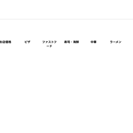
お店価格
ピザ
ファストフ
寿司・海鮮
中華
ラーメン
ード