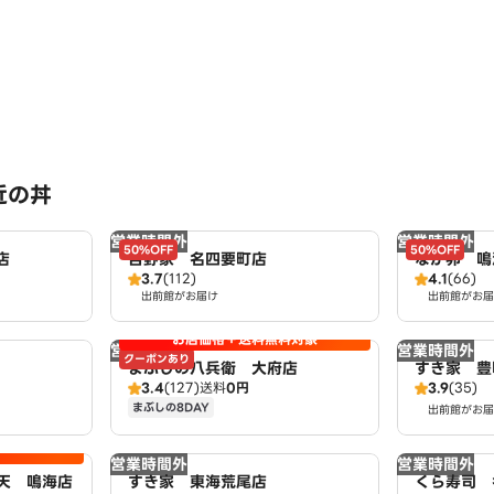
近の丼
営業時間外
営業時間外
50%OFF
50%OFF
店
吉野家 名四要町店
なか卯 鳴
3.7
(112)
4.1
(66)
出前館がお届け
出前館がお届
お店価格＋送料無料対象
営業時間外
営業時間外
クーポンあり
まぶしの八兵衛 大府店
すき家 豊
3.4
(127)
送料
0円
3.9
(35)
まぶしの8DAY
出前館がお届
営業時間外
営業時間外
天 鳴海店
すき家 東海荒尾店
くら寿司 