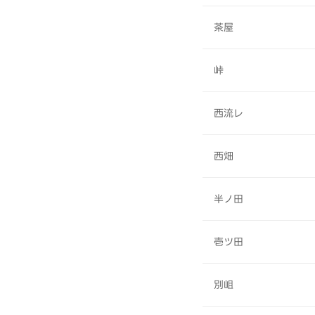
茶屋
峠
西流レ
西畑
半ノ田
壱ツ田
別岨