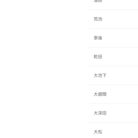
油田
荒池
家後
乾田
大池下
大廻間
大深田
大松