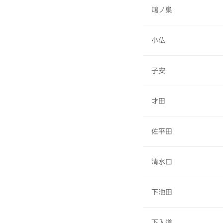
鴻ノ巣
小仏
子安
才田
佐平田
清水口
下池田
下入道