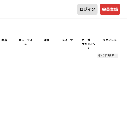
ログイン
会員登録
弁当
カレーライ
洋食
スイーツ
バーガー・
ファミレス
ス
サンドイッ
チ
すべて見る