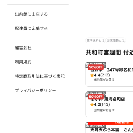
出前館に出店する
配達員に応募する
標準送料とは
お店価格とは
運営会社
共和町宮廻間 付
利用規約
営業時間外
50%OFF
吉野家 247号線名和
4.4
(212)
特定商取引法に基づく表記
出前館がお届け
プライバシーポリシー
営業時間外
50%OFF
なか卯 東海名和店
4.2
(143)
出前館がお届け
お店価格
営業時間外
天丼天ぷら本舗 さん