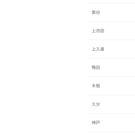
奥谷
上池田
上入道
鴨田
木根
久分
神戸