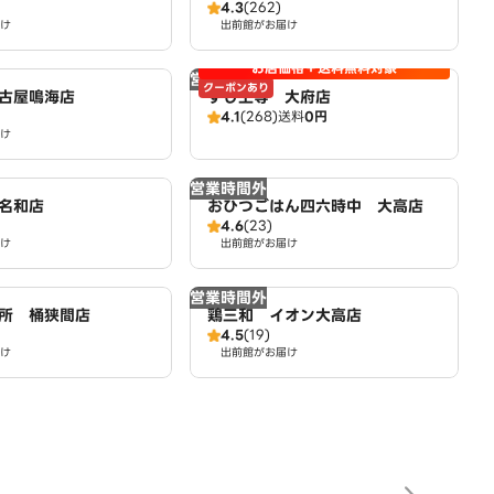
4.3
(262)
け
出前館がお届け
お店価格＋送料無料対象
営業時間外
クーポンあり
古屋鳴海店
すし上等 大府店
4.1
(268)
送料
0円
け
営業時間外
名和店
おひつごはん四六時中 大高店
4.6
(23)
け
出前館がお届け
営業時間外
所 桶狭間店
鶏三和 イオン大高店
4.5
(19)
け
出前館がお届け