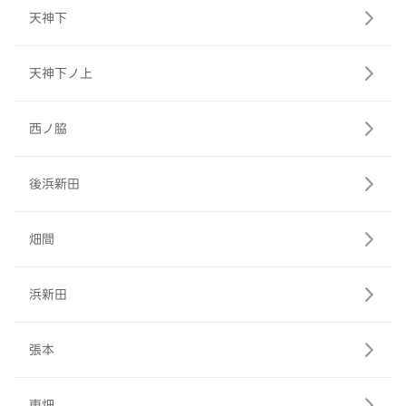
天神下
天神下ノ上
西ノ脇
後浜新田
畑間
浜新田
張本
東畑