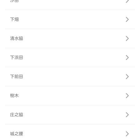
汐田
下畑
清水脇
下浜田
下前田
樹木
庄之脇
城之腰