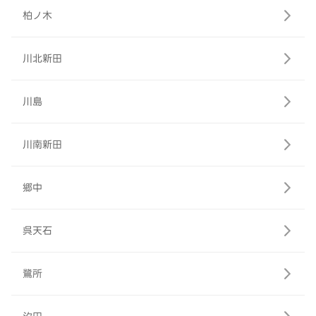
柏ノ木
川北新田
川島
川南新田
郷中
呉天石
鷺所