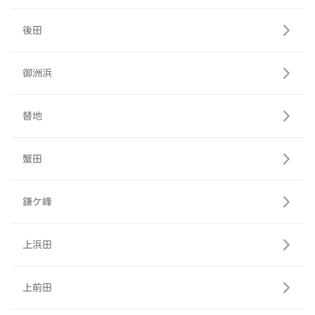
後田
御洲浜
替地
蟹田
鎌ケ峰
上浜田
上前田