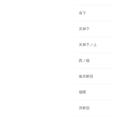
寺下
天神下
天神下ノ上
西ノ脇
後浜新田
畑間
浜新田