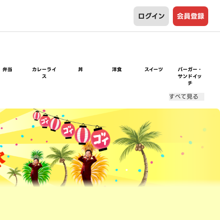
ログイン
会員登録
弁当
カレーライ
丼
洋食
スイーツ
バーガー・
ス
サンドイッ
チ
すべて見る