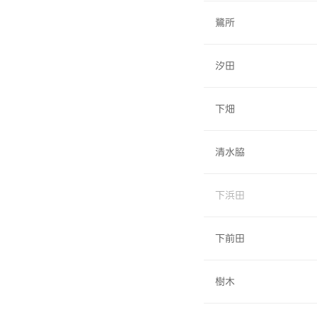
鷺所
汐田
下畑
清水脇
下浜田
下前田
樹木