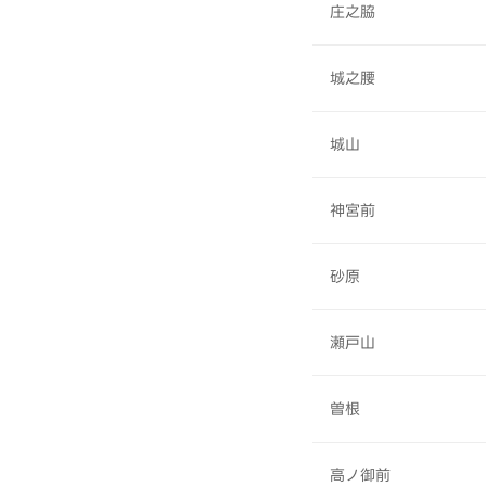
庄之脇
城之腰
城山
神宮前
砂原
瀬戸山
曽根
高ノ御前