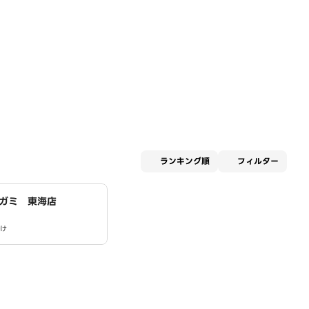
適用な
ランキング順
フィルター
ガミ 東海店
け