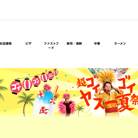
お店価格
ピザ
ファストフ
寿司・海鮮
中華
ラーメン
ード