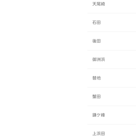
天尾崎
石田
後田
御洲浜
替地
蟹田
鎌ケ峰
上浜田