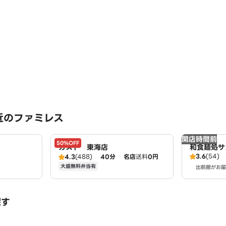
近のファミレス
開店時間前
50%OFF
ガスト 東海店
和食麺処サ
3.6
(54)
4.3
(488)
40分
名店
送料
0円
大盛無料弁当有
出前館がお届
探す