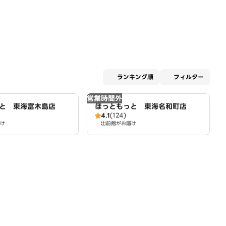
適用な
ランキング順
フィルター
営業時間外
と 東海富木島店
ほっともっと 東海名和町店
4.1
(124)
け
出前館がお届け