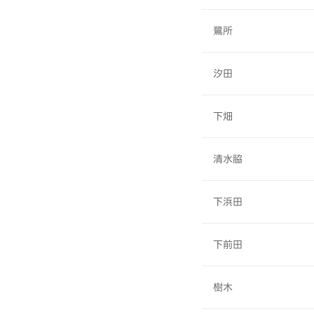
鷺所
汐田
下畑
清水脇
下浜田
下前田
樹木