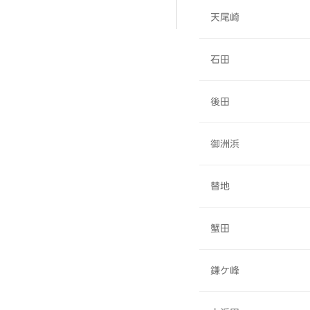
天尾崎
石田
後田
御洲浜
替地
蟹田
鎌ケ峰