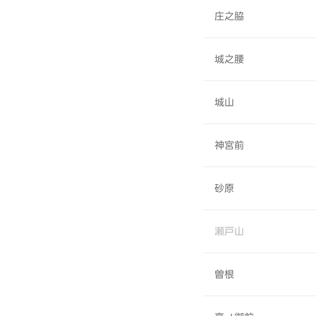
庄之脇
城之腰
城山
神宮前
砂原
瀬戸山
曽根