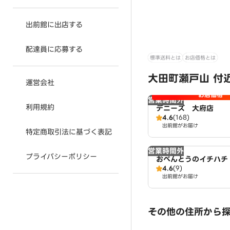
出前館に出店する
配達員に応募する
標準送料とは
お店価格とは
大田町瀬戸山 付
運営会社
お店価格
営業時間外
利用規約
デニーズ 大府店
4.6
(168)
出前館がお届け
特定商取引法に基づく表記
営業時間外
プライバシーポリシー
おべんとうのイチハチ
4.6
(9)
出前館がお届け
その他の住所から