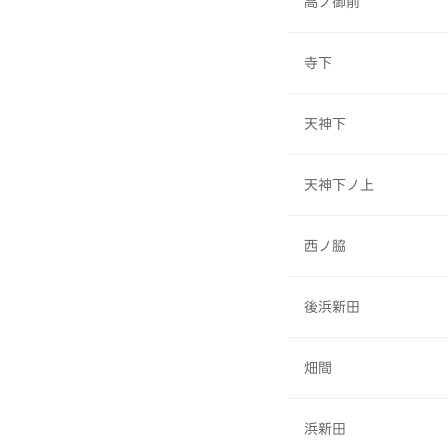
高ノ御前
寺下
天神下
天神下ノ上
西ノ脇
後浜新田
畑間
浜新田