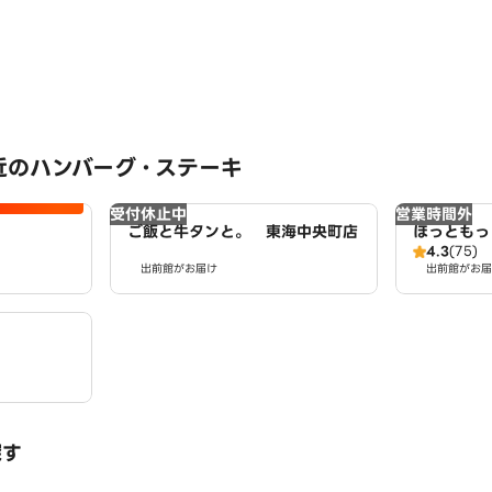
近のハンバーグ・ステーキ
受付休止中
営業時間外
ご飯と牛タンと。 東海中央町店
ほっともっ
4.3
(75)
出前館がお届け
出前館がお届
探す