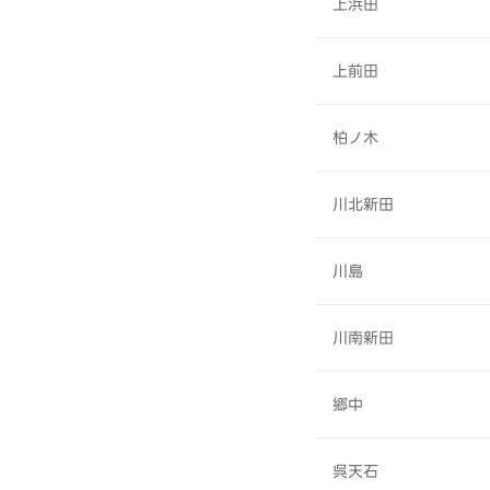
上浜田
上前田
柏ノ木
川北新田
川島
川南新田
郷中
呉天石