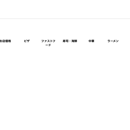
お店価格
ピザ
ファストフ
寿司・海鮮
中華
ラーメン
ード