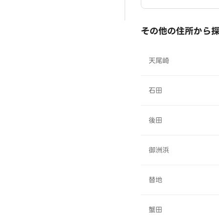
その他の住所から
天尾崎
石田
後田
御洲浜
替地
蟹田