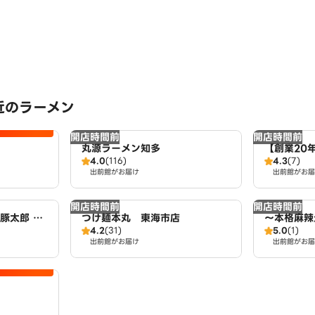
近のラーメン
開店時間前
開店時間前
丸源ラーメン知多
【創業20
4.0
(116)
4.3
(7)
メン・つけ
出前館がお届け
出前館がお届
開店時間前
開店時間前
豚太郎 東
つけ麺本丸 東海市店
～本格麻辣
4.2
(31)
5.0
(1)
辣湯 名和
出前館がお届け
出前館がお届