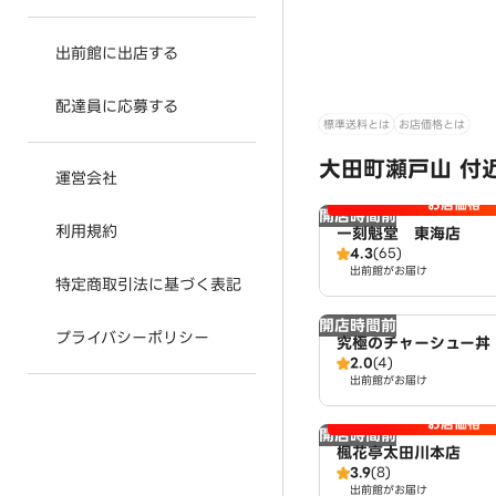
出前館に出店する
配達員に応募する
標準送料とは
お店価格とは
大田町瀬戸山 付
運営会社
お店価格
開店時間前
利用規約
一刻魁堂 東海店
4.3
(65)
出前館がお届け
特定商取引法に基づく表記
開店時間前
プライバシーポリシー
究極のチャーシュー丼 
2.0
(4)
海店
出前館がお届け
お店価格
開店時間前
楓花亭太田川本店
3.9
(8)
出前館がお届け