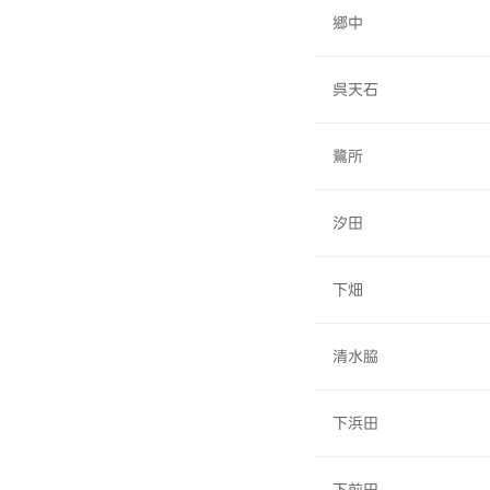
郷中
呉天石
鷺所
汐田
下畑
清水脇
下浜田