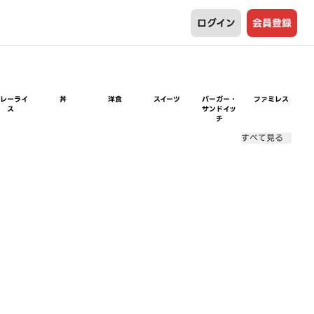
ログイン
会員登録
カレーライ
丼
洋食
スイーツ
バーガー・
ファミレス
ス
サンドイッ
チ
すべて見る