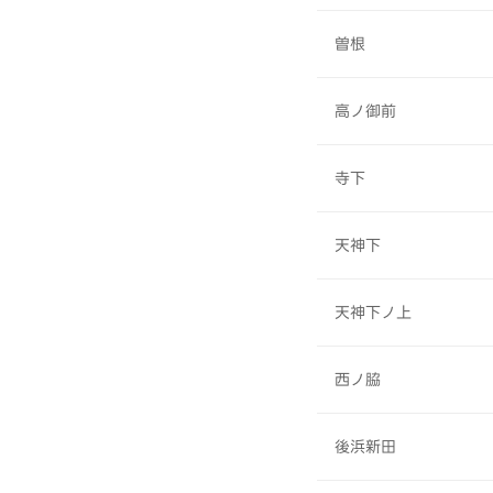
曽根
高ノ御前
寺下
天神下
天神下ノ上
西ノ脇
後浜新田