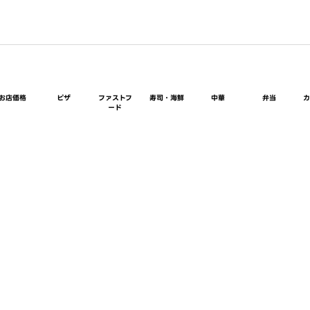
お店価格
ピザ
ファストフ
寿司・海鮮
中華
弁当
ード