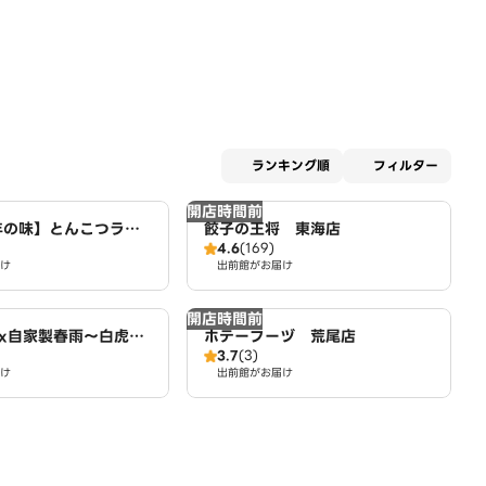
適用な
ランキング順
フィルター
開店時間前
年の味】とんこつラー
餃子の王将 東海店
4.6
(169)
麺 麺屋たけぞう
け
出前館がお届け
開店時間前
x自家製春雨～白虎麻
ホテーフーヅ 荒尾店
3.7
(3)
町店
け
出前館がお届け