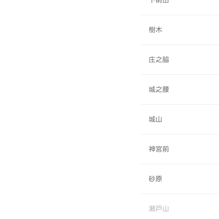
下前田
樹木
庄之脇
城之腰
城山
神宮前
砂原
瀬戸山