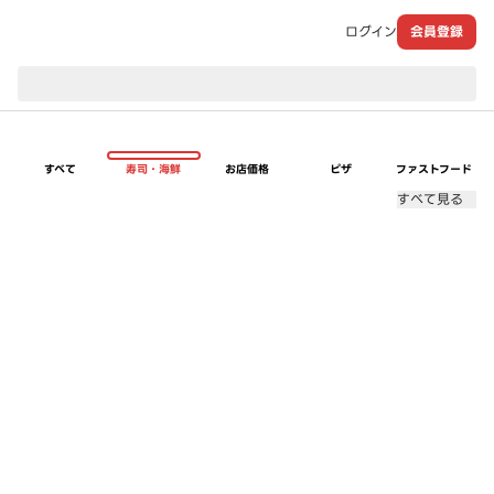
ログイン
会員登録
現在のお届け先：
すべて
寿司・海鮮
お店価格
ピザ
ファストフード
すべて見る