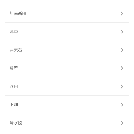
川南新田
郷中
呉天石
鷺所
汐田
下畑
清水脇