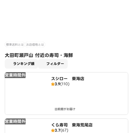
標準送料とは
お店価格とは
大田町瀬戸山 付近の寿司・海鮮
適用なし
ランキング順
フィルター
営業時間外
スシロー 東海店
3.9
(110)
出前館がお届け
営業時間外
くら寿司 東海荒尾店
3.7
(67)