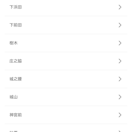
下浜田
下前田
樹木
庄之脇
城之腰
城山
神宮前