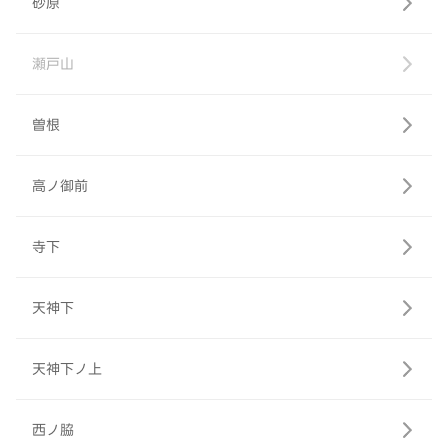
砂原
瀬戸山
曽根
高ノ御前
寺下
天神下
天神下ノ上
西ノ脇