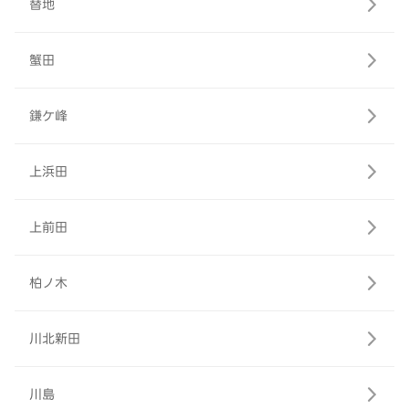
替地
蟹田
鎌ケ峰
上浜田
上前田
柏ノ木
川北新田
川島