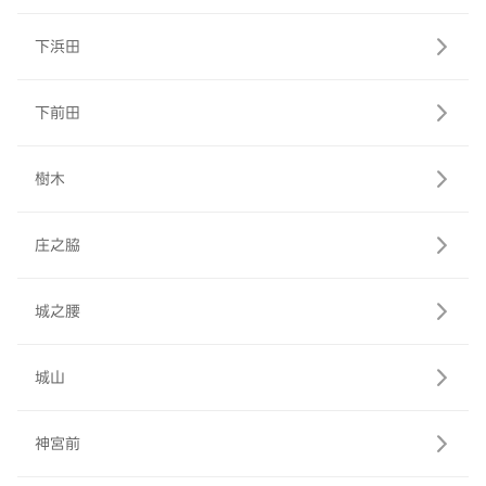
下浜田
下前田
樹木
庄之脇
城之腰
城山
神宮前