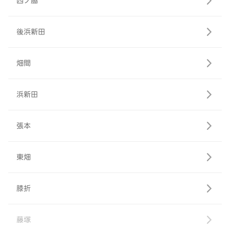
西ノ脇
後浜新田
畑間
浜新田
張本
東畑
膝折
藤塚