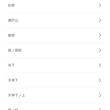
砂原
瀬戸山
曽根
高ノ御前
寺下
天神下
天神下ノ上