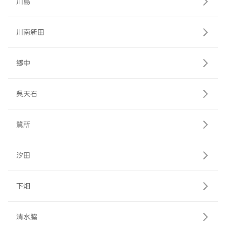
川島
川南新田
郷中
呉天石
鷺所
汐田
下畑
清水脇