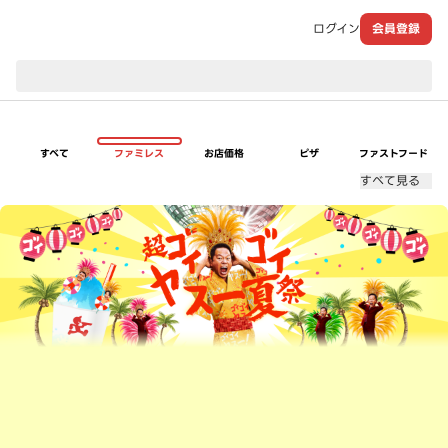
ログイン
会員登録
現在のお届け先：
すべて
ファミレス
お店価格
ピザ
ファストフード
すべて見る
超ゴイゴイヤスー夏祭