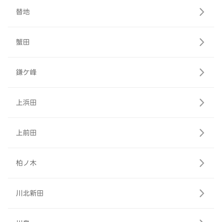
替地
蟹田
鎌ケ峰
上浜田
上前田
柏ノ木
川北新田