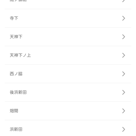
寺下
天神下
天神下ノ上
西ノ脇
後浜新田
畑間
浜新田