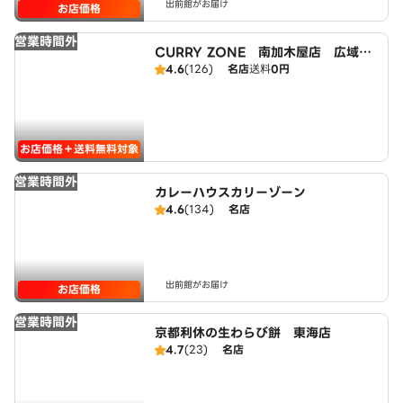
出前館がお届け
お店価格
営業時間外
CURRY ZONE 南加木屋店 広域エ
リア
4.6
(126)
名店
送料
0円
お店価格＋送料無料対象
営業時間外
カレーハウスカリーゾーン
4.6
(134)
名店
出前館がお届け
お店価格
営業時間外
京都利休の生わらび餅 東海店
4.7
(23)
名店