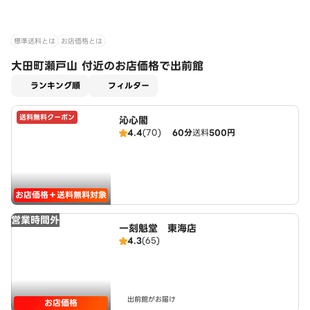
標準送料とは
お店価格とは
大田町瀬戸山 付近のお店価格で出前館
適用なし
ランキング順
フィルター
送料無料クーポン
沁心閣
4.4
(70)
60分
送料
500円
お店価格＋送料無料対象
営業時間外
一刻魁堂 東海店
4.3
(65)
出前館がお届け
お店価格