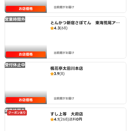
出前館がお届け
お店価格
営業時間外
とんかつ新宿さぼてん 東海荒尾アピ
4.3
(68)
タ店
出前館がお届け
お店価格
受付休止中
楓花亭太田川本店
3.9
(8)
出前館がお届け
お店価格
営業時間外
クーポンあり
すし上等 大府店
4.1
(268)
送料
0円