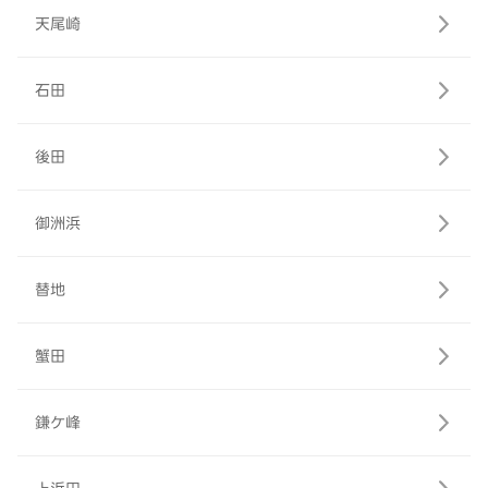
天尾崎
石田
後田
御洲浜
替地
蟹田
鎌ケ峰