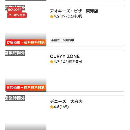
営業時間外
50%OFF
アオキーズ・ピザ 東海店
クーポンあり
4.2
(397)
送料
0円
半額セール実施中
お店価格＋送料無料対象
営業時間外
CURYY ZONE
4.7
(127)
送料
0円
お店価格＋送料無料対象
営業時間外
デニーズ 大府店
4.6
(169)