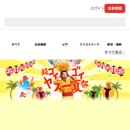
ログイン
会員登録
現在のお届け先：
すべて
お店価格
ピザ
ファストフード
寿司・海鮮
すべて見る
超ゴイゴイヤスー夏祭