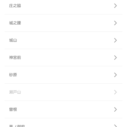
庄之脇
城之腰
城山
神宮前
砂原
瀬戸山
曽根
高ノ御前