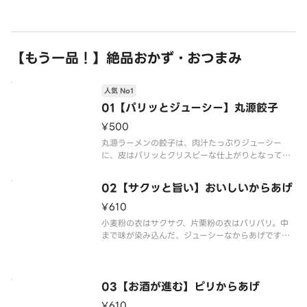
けでなくうま味もたっぷりで、程良い辛さとご好評
をいただいています。
【もう一品！】絶品おかず・おつまみ
人気 No1
01【パリッとジューシー】丸源餃子
¥500
丸源ラーメンの餃子は、肉汁たっぷりジューシー
に、皮はパリッとクリスピーな仕上がりとなってい
ます。
02【サクッと旨い】おいしいからあげ
¥610
小麦粉の衣はサクサク、片栗粉の衣はバリバリ。中
まで味が染み込んだ、ジューシーなからあげです。
※千切りキャベツ、マヨネーズ、ケチャップは付き
ません
03【お酒が進む】ピリからあげ
¥610