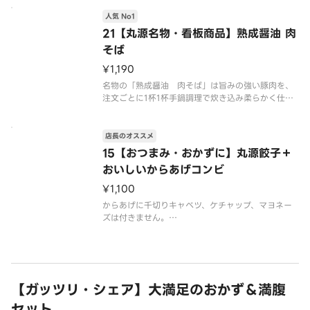
※写真はイメージです
人気 No1
21【丸源名物・看板商品】熟成醤油 肉
そば
¥1,190
名物の「熟成醤油 肉そば」は旨みの強い豚肉を、
注文ごとに1杯1杯手鍋調理で炊き込み柔らかく仕上
げる絶品醤油スープのラーメンです
※写真はイメージです（容器代20円を含みます）
店長のオススメ
15【おつまみ・おかずに】丸源餃子＋
おいしいからあげコンビ
¥1,100
からあげに千切りキャベツ、ケチャップ、マヨネー
ズは付きません。
※写真はイメージです
【ガッツリ・シェア】大満足のおかず＆満腹
セット