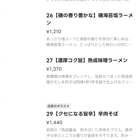
醤油とんこつ」です。「赤」は熟成醤油とんこつに
旨味唐辛子が効いた、辛さだけでなく旨味も楽しめ
26【磯の香り豊かな】磯海苔塩ラーメ
る1品です。
ン
※写真はイメージです（容器代20円を含みます）
¥1,210
あっさり塩スープと海苔の香りを存分に楽しめる、
磯海苔塩ラーメン。さっぱりとした味わいの中に、
塩の深い旨さを味わえます。
27【濃厚コク旨】熟成味噌ラーメン
※写真はイメージです（容器代20円を含みます）
¥1,370
数種類の味噌をブレンドし、旨味がつまった熟成味
噌がえしを肉そば同様1杯1杯手鍋で仕上げるアツア
ツで濃厚な味わいの一杯。濃厚なスープに負けない
極太麺が相性ぴったりで食べ応えのある1杯です。
※容器代20円を含みます
店長のオススメ
29【クセになる旨辛】辛肉そば
※海苔はつきません
¥1,440
名物の「熟成醤油 肉そば」に辛味をプラス。唐辛
子の辛さとニラの香りが食欲をそそります。辛みだ