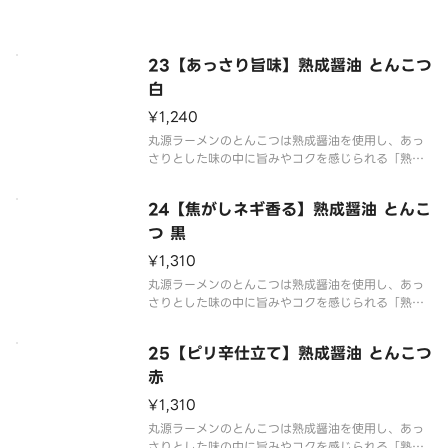
す。老若男女問わず幅広い年代にご注文いただいて
いる商品です。
※写真はイメージです
23【あっさり旨味】熟成醤油 とんこつ
（容器代20円を含みます）
白
¥1,240
丸源ラーメンのとんこつは熟成醤油を使用し、あっ
さりとした味の中に旨みやコクを感じられる「熟成
醤油とんこつ」です。基本の「白」は炒り胡麻で仕
上げたあっさりとした味の中に旨みやコクを感じら
24【焦がしネギ香る】熟成醤油 とんこ
れる1品です。
つ 黒
※写真はイメージです（容器代20円を含みます）
¥1,310
丸源ラーメンのとんこつは熟成醤油を使用し、あっ
さりとした味の中に旨みやコクを感じられる「熟成
醤油とんこつ」です。「黒」は熟成醤油とんこつに
焦がしねぎマー油が入ったやみつきになる1品です。
25【ピリ辛仕立て】熟成醤油 とんこつ
※写真はイメージです（容器代20円を含みます）
赤
¥1,310
丸源ラーメンのとんこつは熟成醤油を使用し、あっ
さりとした味の中に旨みやコクを感じられる「熟成