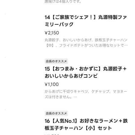
唐揚げは4個入りです。
14【ご家族でシェア！】丸源特製ファ
ミリーパック
¥2,150
丸源餃子、おいしいからあげ、鉄板玉子チャーハン
【中】、フライドポテトがついたお得なセットで
す。店内で鉄板で炒めたチャーハンをご提供します。
ケチャップは付きません。
店長のオススメ
唐揚げは4個入りです。
15【おつまみ・おかずに】丸源餃子＋
おいしいからあげコンビ
¥1,100
からあげに千切りキャベツ、ケチャップ、マヨネー
ズは付きません。
※写真はイメージです
店長のオススメ
16【人気No.1】お好きなラーメン＋鉄
板玉子チャーハン【小】セット