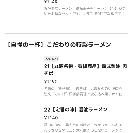
¥1,530
お好きなラーメン、鉄板玉子チャーハン【小】がつ
いたお得なセットです。プラス150円で鉄板玉子チ
ャーハン【中】への変更が可能です。
※写真はイメージです
【自慢の一杯】こだわりの特製ラーメン
人気 No1
21【丸源名物・看板商品】熟成醤油 肉
そば
¥1,190
名物の「熟成醤油 肉そば」は旨みの強い豚肉を、
注文ごとに1杯1杯手鍋調理で炊き込み柔らかく仕上
げる絶品醤油スープのラーメンです
22【定番の味】醤油ラーメン
※写真はイメージです（容器代20円を含みます）
¥1,140
醤油の味や、鶏ガラの旨味がしっかり感じられる、
あっさりなのにコク深く飽きのこないラーメンで