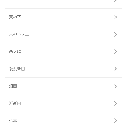
天神下
天神下ノ上
西ノ脇
後浜新田
畑間
浜新田
張本