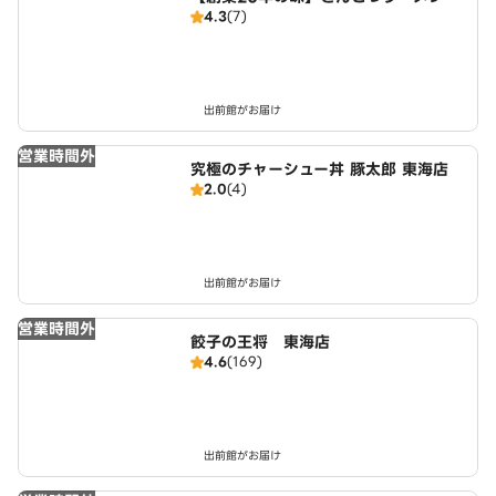
4.3
(7)
つけ麺 麺屋たけぞう
出前館がお届け
営業時間外
究極のチャーシュー丼 豚太郎 東海店
2.0
(4)
出前館がお届け
営業時間外
餃子の王将 東海店
4.6
(169)
出前館がお届け