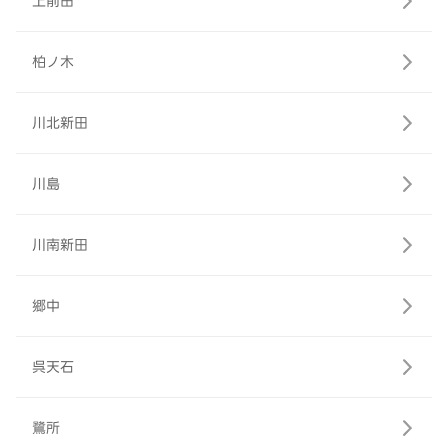
上前田
柏ノ木
川北新田
川島
川南新田
郷中
呉天石
鷺所