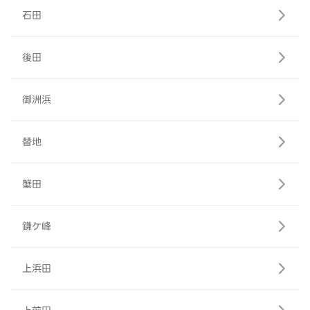
石田
後田
御洲浜
替地
蟹田
鎌ケ峰
上浜田