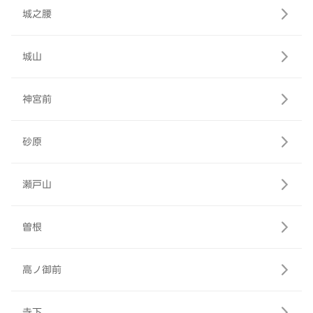
城之腰
城山
神宮前
砂原
瀬戸山
曽根
高ノ御前
寺下