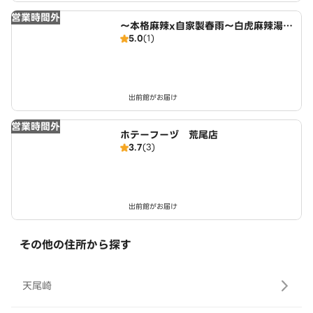
営業時間外
～本格麻辣x自家製春雨～白虎麻辣湯
5.0
(1)
名和町店
出前館がお届け
営業時間外
ホテーフーヅ 荒尾店
3.7
(3)
出前館がお届け
その他の住所から探す
天尾崎