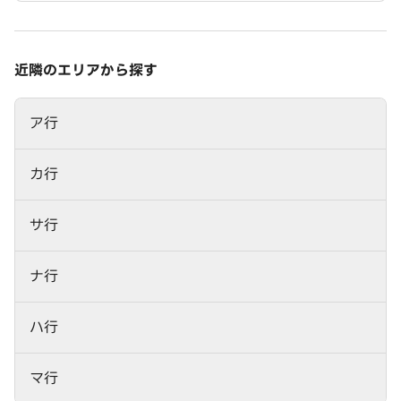
近隣のエリアから探す
ア行
カ行
サ行
ナ行
ハ行
マ行