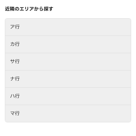
近隣のエリアから探す
ア行
カ行
サ行
ナ行
ハ行
マ行