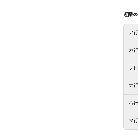
近隣の
ア
カ
サ
ナ
ハ
マ