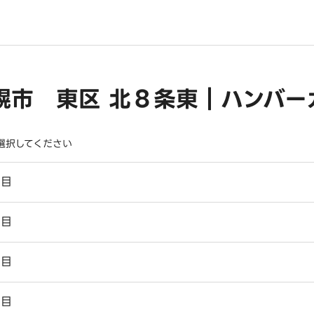
幌市 東区 北８条東｜ハンバー
選択してください
丁目
丁目
丁目
丁目