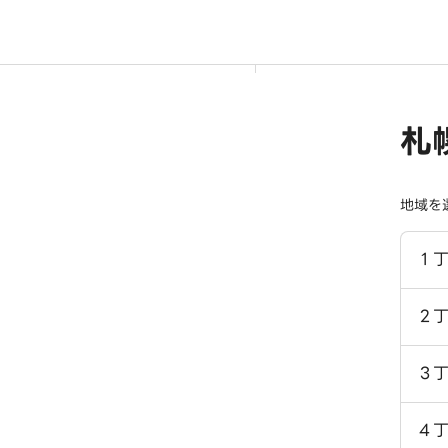
札
地域を
１
２
３
４