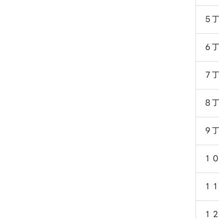
５
６
７
８
９
１
１
１