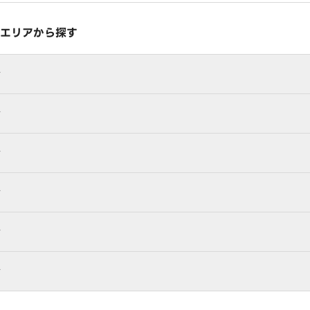
エリアから探す
行
行
行
行
行
行