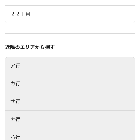
２２丁目
近隣のエリアから探す
ア行
カ行
サ行
ナ行
ハ行