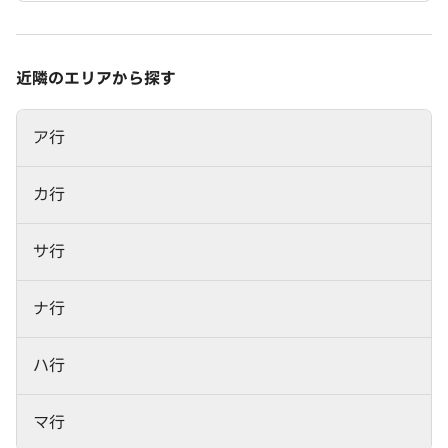
近隣のエリアから探す
ア行
カ行
サ行
ナ行
ハ行
マ行