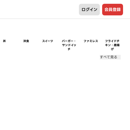
ログイン
会員登録
丼
洋食
スイーツ
バーガー・
ファミレス
フライドチ
サンドイッ
キン・唐揚
チ
げ
すべて見る