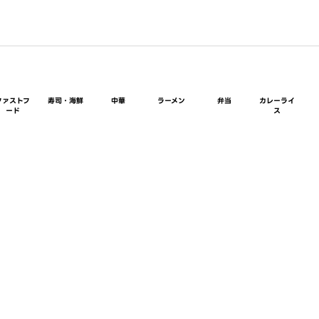
ファストフ
寿司・海鮮
中華
ラーメン
弁当
カレーライ
ード
ス