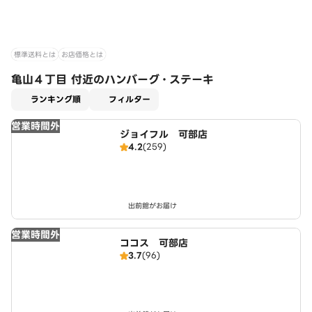
標準送料とは
お店価格とは
亀山４丁目 付近のハンバーグ・ステーキ
適用なし
ランキング順
フィルター
営業時間外
ジョイフル 可部店
4.2
(259)
出前館がお届け
営業時間外
ココス 可部店
3.7
(96)