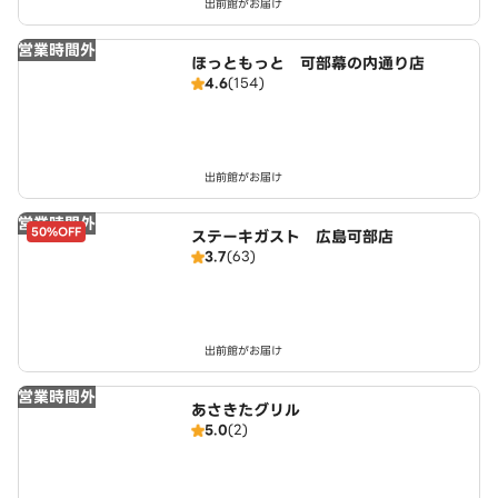
出前館がお届け
営業時間外
ほっともっと 可部幕の内通り店
4.6
(154)
出前館がお届け
営業時間外
50%OFF
ステーキガスト 広島可部店
3.7
(63)
出前館がお届け
営業時間外
あさきたグリル
5.0
(2)