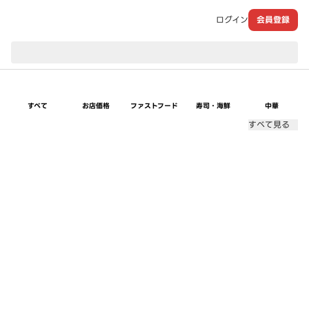
ログイン
会員登録
現在のお届け先：
すべて
お店価格
ファストフード
寿司・海鮮
中華
すべて見る