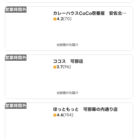
営業時間外
カレーハウスCoCo壱番屋 安佐北区
4.2
(70)
可部店（SD）
出前館がお届け
営業時間外
ココス 可部店
3.7
(96)
出前館がお届け
営業時間外
ほっともっと 可部幕の内通り店
4.6
(154)