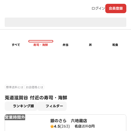
ログイン
会員登録
現在のお届け先：
すべて
寿司・海鮮
弁当
丼
和食
標準送料とは
お店価格とは
莵道滋賀谷 付近の寿司・海鮮
適用なし
ランキング順
フィルター
営業時間外
銀のさら 六地蔵店
4.5
(263)
名店
送料
0円