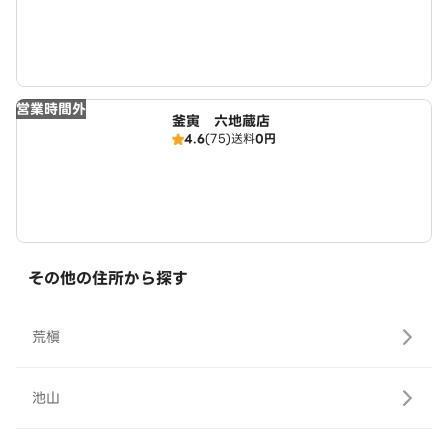
営業時間外
釜寅 六地蔵店
4.6
(75)
送料
0円
その他の住所から探す
荒槇
池山