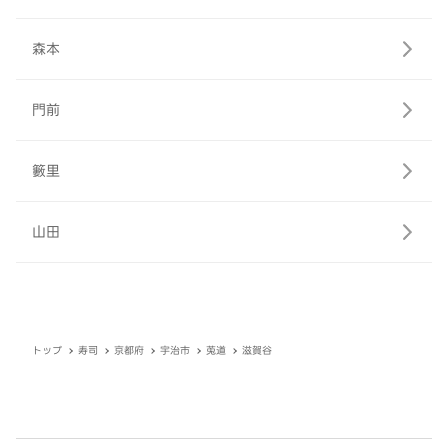
森本
門前
籔里
山田
トップ
寿司
京都府
宇治市
莵道
滋賀谷