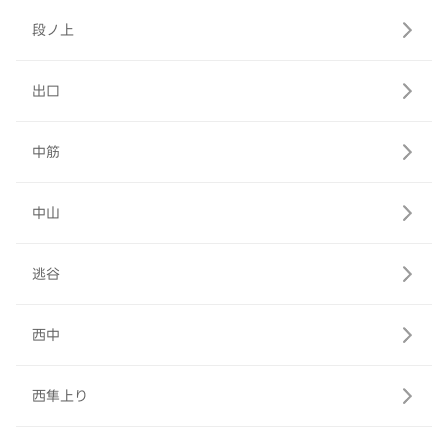
段ノ上
出口
中筋
中山
逃谷
西中
西隼上り