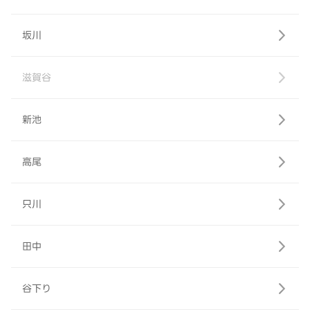
坂川
滋賀谷
新池
高尾
只川
田中
谷下り