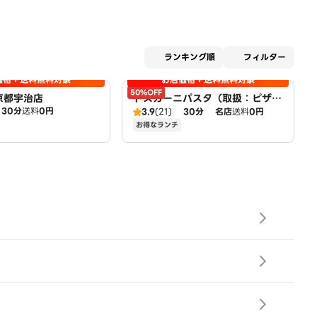
適用な
ランキング順
フィルター
価格＋送料無料対象
お店価格＋送料無料対象
50%OFF
 京都宇治店
トスカーニパスタ（取扱：ピザハ
30分
送料
0円
ット宇治小倉店）
3.9
(21)
30分
名店
送料
0円
お得なランチ