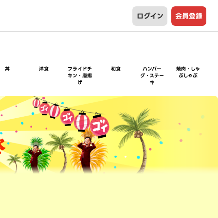
ログイン
会員登録
丼
洋食
フライドチ
和食
ハンバー
焼肉・しゃ
キン・唐揚
グ・ステー
ぶしゃぶ
げ
キ