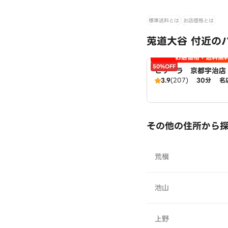
標準送料とは
お店価格とは
莵道大谷 付近の
お店価格＋送料無
50%OFF
ピザーラ 京都宇治店
3.9
(207)
30分
名
その他の住所から
荒槇
池山
上野