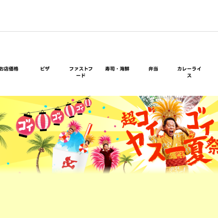
お店価格
ピザ
ファストフ
寿司・海鮮
弁当
カレーライ
ード
ス