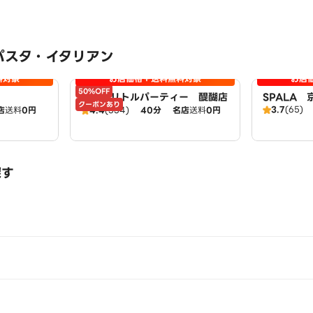
パスタ・イタリアン
料対象
お店価格＋送料無料対象
お店
50%OFF
ピザ・リトルパーティー 醍醐店
SPALA
クーポンあり
3.7
(65)
店
送料
0円
4.4
(334)
40分
名店
送料
0円
探す