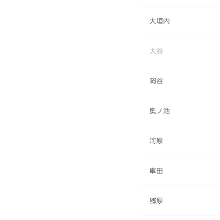
大垣内
大谷
岡谷
奥ノ池
河原
車田
郷原