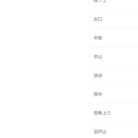
段ノ上
出口
中筋
中山
逃谷
西中
西隼上り
羽戸山