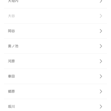
大垣内
大谷
岡谷
奥ノ池
河原
車田
郷原
坂川