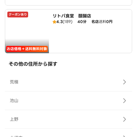
クーポンあり
リトパ食堂 醍醐店
4.3
(189)
40分
名店
送料
0円
お店価格＋送料無料対象
その他の住所から探す
荒槇
池山
上野