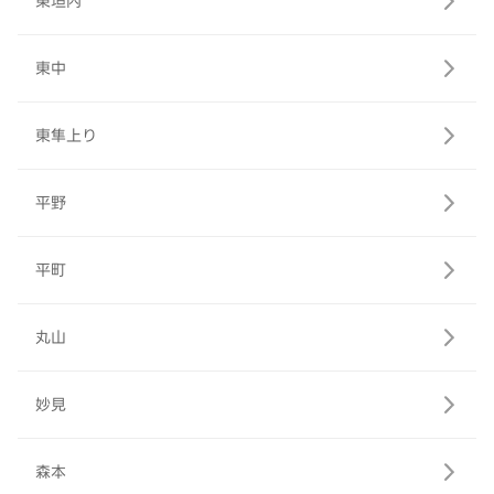
東垣内
東中
東隼上り
平野
平町
丸山
妙見
森本