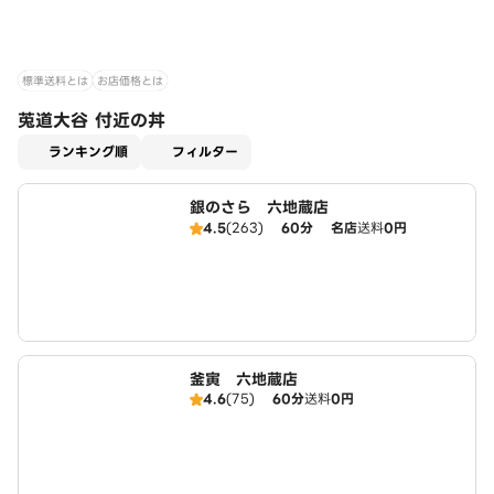
標準送料とは
お店価格とは
莵道大谷 付近の丼
適用なし
ランキング順
フィルター
銀のさら 六地蔵店
4.5
(263)
60分
名店
送料
0円
釜寅 六地蔵店
4.6
(75)
60分
送料
0円