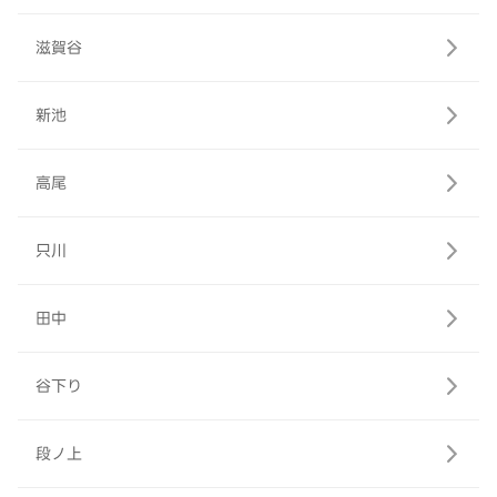
滋賀谷
新池
高尾
只川
田中
谷下り
段ノ上