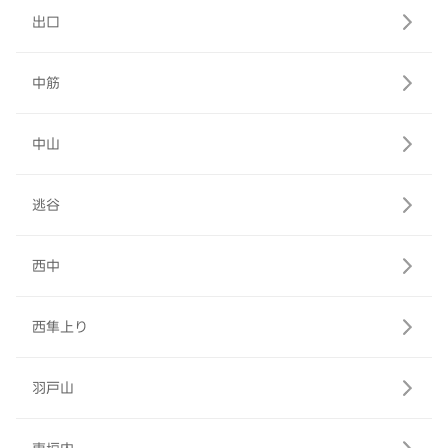
出口
中筋
中山
逃谷
西中
西隼上り
羽戸山