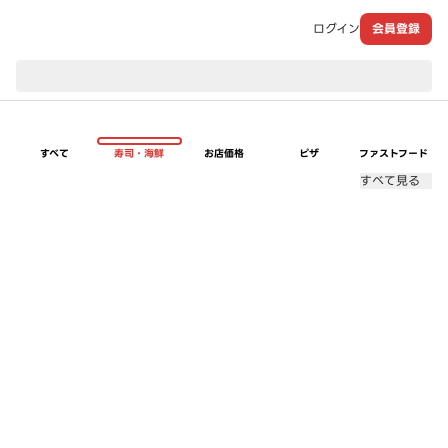
ログイン
会員登録
現在のお届け先：
すべて
寿司・海鮮
お店価格
ピザ
ファストフード
すべて見る