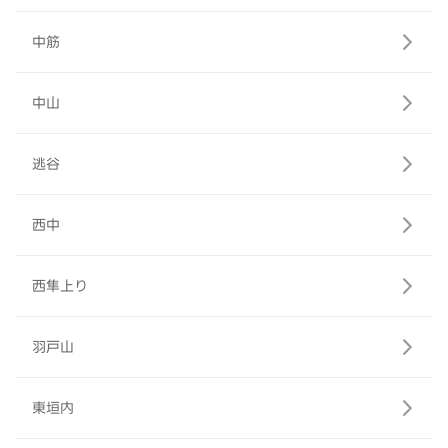
中筋
中山
逃谷
西中
西隼上り
羽戸山
東垣内