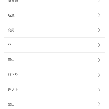
滋賀谷
新池
高尾
只川
田中
谷下り
段ノ上
出口