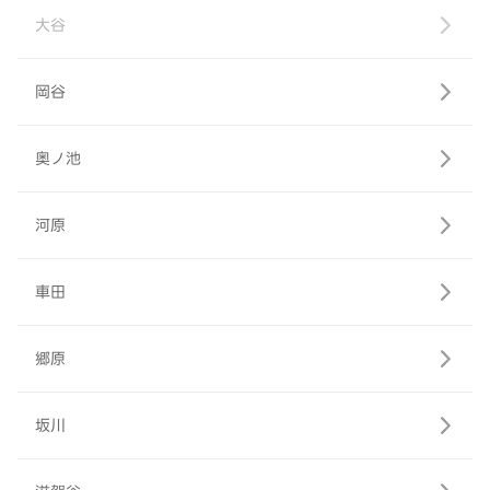
大谷
岡谷
奥ノ池
河原
車田
郷原
坂川