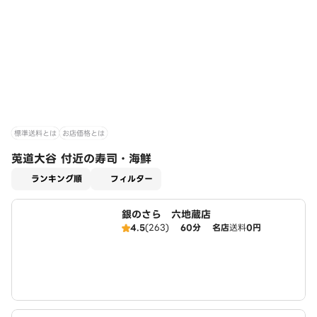
標準送料とは
お店価格とは
莵道大谷 付近の寿司・海鮮
適用なし
ランキング順
フィルター
銀のさら 六地蔵店
4.5
(263)
60分
名店
送料
0円