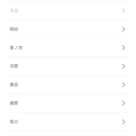
大谷
岡谷
奥ノ池
河原
車田
郷原
坂川