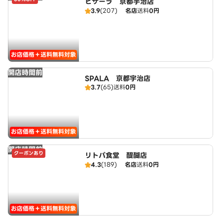
ピザーラ 京都宇治店
3.9
(207)
名店
送料
0円
お店価格＋送料無料対象
開店時間前
SPALA 京都宇治店
3.7
(65)
送料
0円
お店価格＋送料無料対象
開店時間前
クーポンあり
リトパ食堂 醍醐店
4.3
(189)
名店
送料
0円
お店価格＋送料無料対象