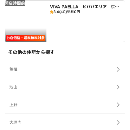
開店時間前
VIVA PAELLA ビバパエリア 京都
3.6
(40)
送料
0円
宇治店
お店価格＋送料無料対象
その他の住所から探す
荒槇
池山
上野
大垣内