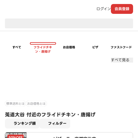
ログイン
会員登録
現在のお届け先：
すべて
フライドチキ
お店価格
ピザ
ファストフード
ン・唐揚げ
すべて見る
標準送料とは
お店価格とは
莵道大谷 付近のフライドチキン・唐揚げ
適用なし
ランキング順
フィルター
開店時間前
50%OFF