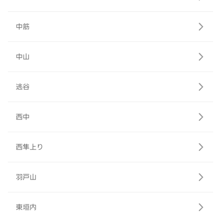
中筋
中山
逃谷
西中
西隼上り
羽戸山
東垣内