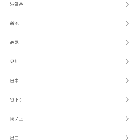
滋賀谷
新池
高尾
只川
田中
谷下り
段ノ上
出口