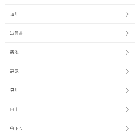
坂川
滋賀谷
新池
高尾
只川
田中
谷下り