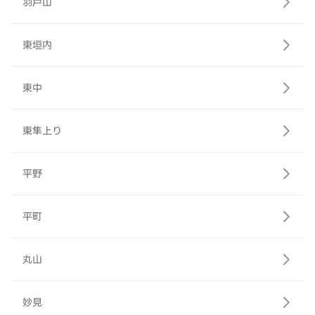
羽戸山
東垣内
東中
東隼上り
平野
平町
丸山
妙見