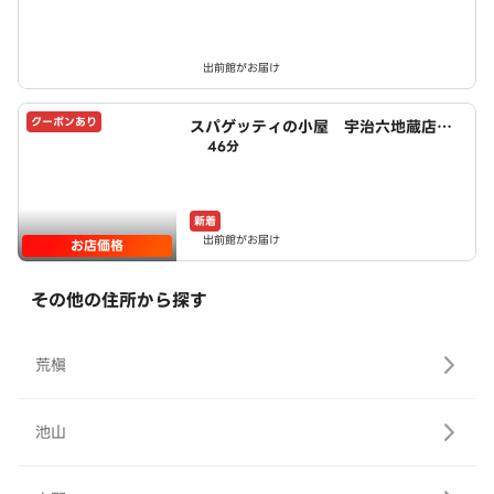
出前館がお届け
クーポンあり
スパゲッティの小屋 宇治六地蔵店 p
46分
owered by LAWSON
新着
出前館がお届け
お店価格
その他の住所から探す
荒槇
池山