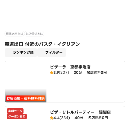
標準送料とは
お店価格とは
莵道出口 付近のパスタ・イタリアン
適用なし
ランキング順
フィルター
ピザーラ 京都宇治店
3.9
(207)
30分
名店
送料
0円
お店価格＋送料無料対象
半額セール
ピザ・リトルパーティー 醍醐店
クーポンあり
4.4
(334)
40分
名店
送料
0円