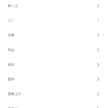
段ノ上
出口
中筋
中山
逃谷
西中
西隼上り