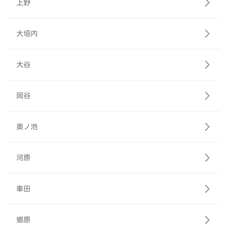
上野
大垣内
大谷
岡谷
奥ノ池
河原
車田
郷原