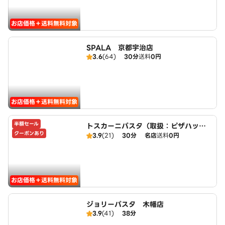
お店価格＋送料無料対象
SPALA 京都宇治店
3.6
(64)
30分
送料
0円
お店価格＋送料無料対象
半額セール
トスカーニパスタ（取扱：ピザハット
クーポンあり
宇治小倉店）
3.9
(21)
30分
名店
送料
0円
お店価格＋送料無料対象
ジョリーパスタ 木幡店
3.9
(41)
38分