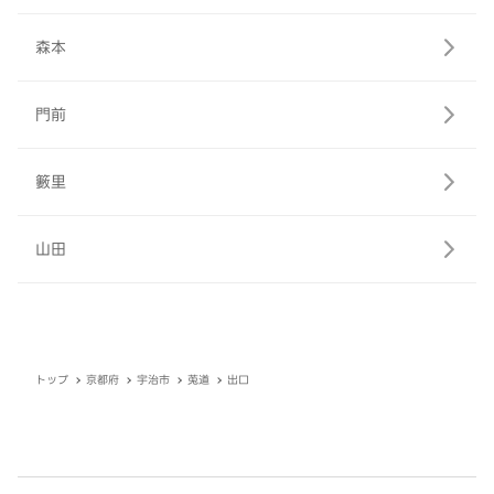
森本
門前
籔里
山田
トップ
京都府
宇治市
莵道
出口