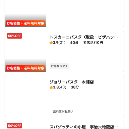
お店価格＋送料無料対象
50%OFF
トスカーニパスタ（取扱：ピザハット
宇治小倉店）
3.9
(21)
40分
名店
送料
0円
お得なランチ
お店価格＋送料無料対象
ジョリーパスタ 木幡店
3.8
(43)
38分
出前館がお届け
50%OFF
スパゲッティの小屋 宇治六地蔵店 p