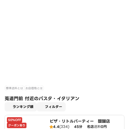
標準送料とは
お店価格とは
莵道門前 付近のパスタ・イタリアン
適用なし
ランキング順
フィルター
50%OFF
ピザ・リトルパーティー 醍醐店
クーポンあり
4.4
(334)
45分
名店
送料
0円