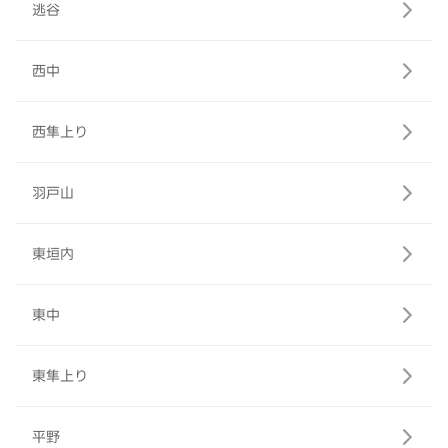
逃谷
西中
西隼上り
羽戸山
東垣内
東中
東隼上り
平野