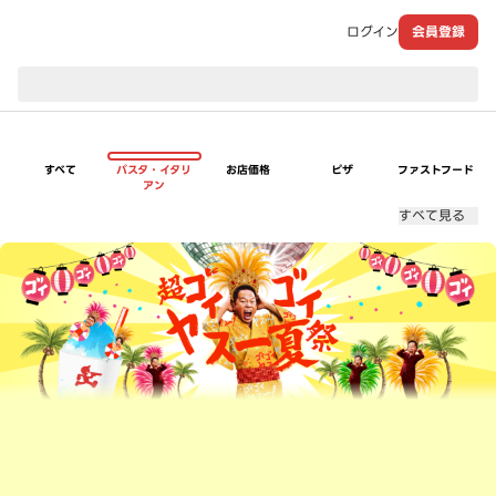
ログイン
会員登録
現在のお届け先：
すべて
パスタ・イタリ
お店価格
ピザ
ファストフード
アン
すべて見る
超ゴイゴイヤスー夏祭