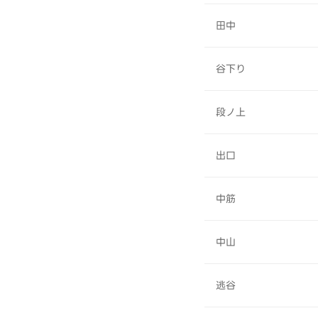
田中
谷下り
段ノ上
出口
中筋
中山
逃谷