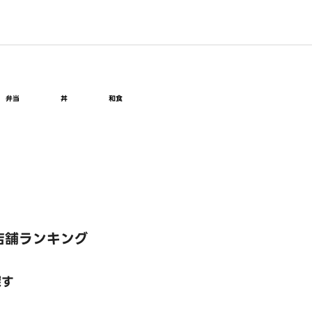
弁当
丼
和食
店舗ランキング
探す