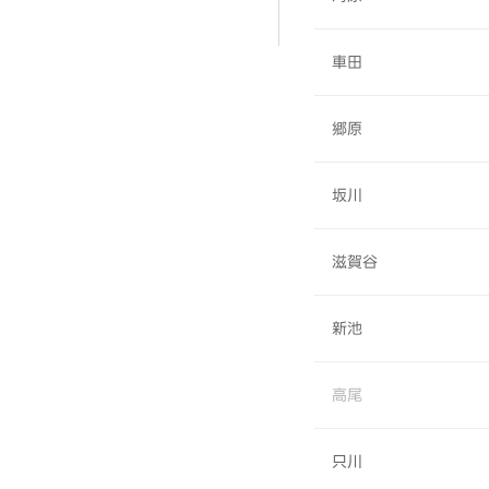
車田
郷原
坂川
滋賀谷
新池
高尾
只川