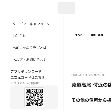
現在のお届け先：
クーポン・キャンペーン
すべて
寿司・海鮮
お知らせ
出前にゃんクラブとは
ヘルプ・お問い合わせ
アプリダウンロード
標準送料とは
お店価格とは
二次元コードはこちら
アプリでもっと便利に
莵道高尾 付近の
その他の住所から