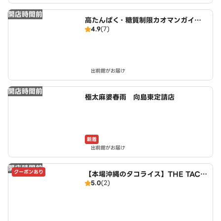
開店時間前
高たんぱく・糖質制限カオマンガイ
4.9
(7)
東京鶏飯食堂 伏見向島店
出前館がお届け
開店時間前
極太麻婆春雨 向島東定請店
新着
出前館がお届け
開店時間前
クーポンあり
【本場沖縄のタコライス】THE TACO
5.0
(2)
RICE HOUSE 伏見区向島東定請店