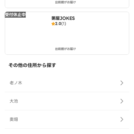
出前館がお届け
受付休止中
粥屋JOKES
2.0
(1)
出前館がお届け
その他の住所から探す
老ノ木
大池
奥畑