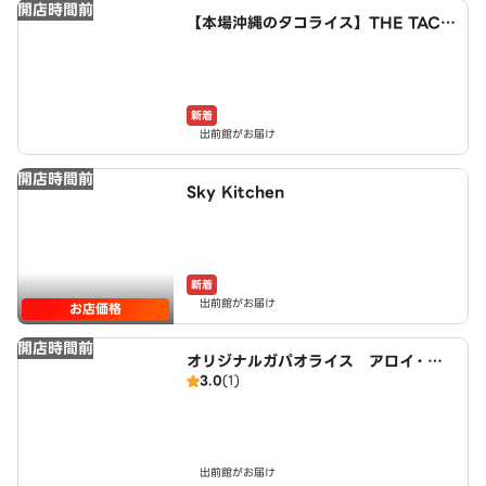
開店時間前
【本場沖縄のタコライス】THE TACO
RICE HOUSE 向島東定請店
新着
出前館がお届け
開店時間前
Sky Kitchen
新着
出前館がお届け
お店価格
開店時間前
オリジナルガパオライス アロイ・ガ
3.0
(1)
パオ 伏見向島店
出前館がお届け