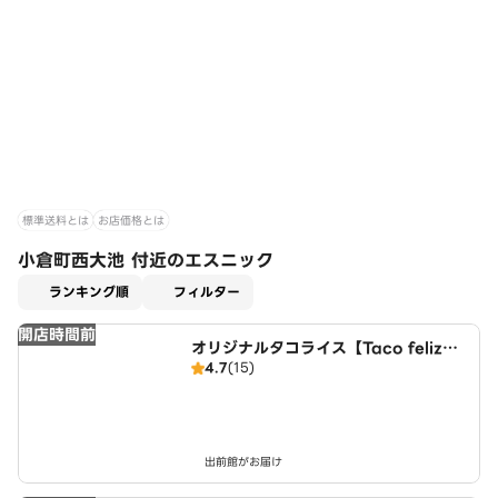
標準送料とは
お店価格とは
小倉町西大池 付近のエスニック
適用なし
ランキング順
フィルター
開店時間前
オリジナルタコライス【Taco feliz】
4.7
(15)
伏見向島店
出前館がお届け