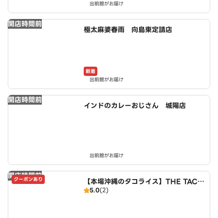
出前館がお届け
開店時間前
極太麻婆春雨 向島東定請店
新着
出前館がお届け
開店時間前
インドのカレーおじさん 城陽店
出前館がお届け
開店時間前
クーポンあり
【本場沖縄のタコライス】THE TACO
5.0
(2)
RICE HOUSE 伏見区向島東定請店