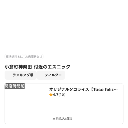
標準送料とは
お店価格とは
小倉町神楽田 付近のエスニック
適用なし
ランキング順
フィルター
開店時間前
オリジナルタコライス【Taco feliz】
4.7
(15)
伏見向島店
出前館がお届け