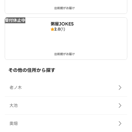
出前館がお届け
受付休止中
粥屋JOKES
2.0
(1)
出前館がお届け
その他の住所から探す
老ノ木
大池
奥畑