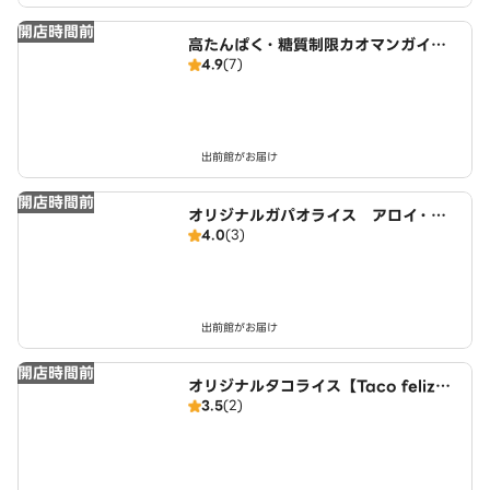
開店時間前
高たんぱく・糖質制限カオマンガイ
4.9
(7)
東京鶏飯食堂 伏見向島店
出前館がお届け
開店時間前
オリジナルガパオライス アロイ・ガ
4.0
(3)
パオ 城陽店
出前館がお届け
開店時間前
オリジナルタコライス【Taco feliz】
3.5
(2)
城陽店