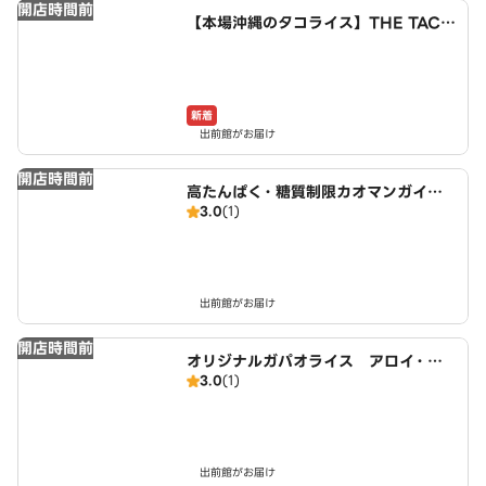
開店時間前
【本場沖縄のタコライス】THE TACO
RICE HOUSE 向島東定請店
新着
出前館がお届け
開店時間前
高たんぱく・糖質制限カオマンガイ
3.0
(1)
東京鶏飯食堂 城陽店
出前館がお届け
開店時間前
オリジナルガパオライス アロイ・ガ
3.0
(1)
パオ 伏見向島店
出前館がお届け