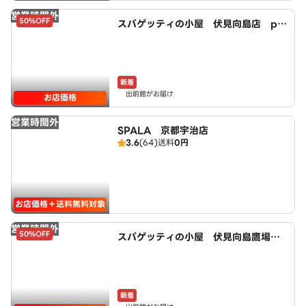
営業時間外
50%OFF
スパゲッティの小屋 伏見向島店 po
wered by LAWSON
新着
出前館がお届け
お店価格
営業時間外
SPALA 京都宇治店
3.6
(64)
送料
0円
お店価格＋送料無料対象
営業時間外
50%OFF
スパゲッティの小屋 伏見向島鷹場町
店 powered by LAWSON
新着