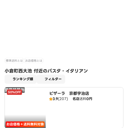
標準送料とは
お店価格とは
小倉町西大池 付近のパスタ・イタリアン
適用なし
ランキング順
フィルター
営業時間外
50%OFF
ピザーラ 京都宇治店
3.9
(207)
名店
送料
0円
お店価格＋送料無料対象