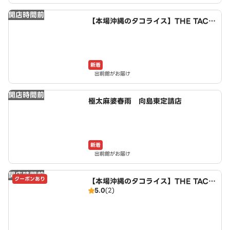
開店時間前
【本場沖縄のタコライス】THE TACO
RICE HOUSE 向島東定請店
新着
出前館がお届け
開店時間前
極太麻婆春雨 向島東定請店
新着
出前館がお届け
開店時間前
クーポンあり
【本場沖縄のタコライス】THE TACO
5.0
(2)
RICE HOUSE 伏見区向島東定請店