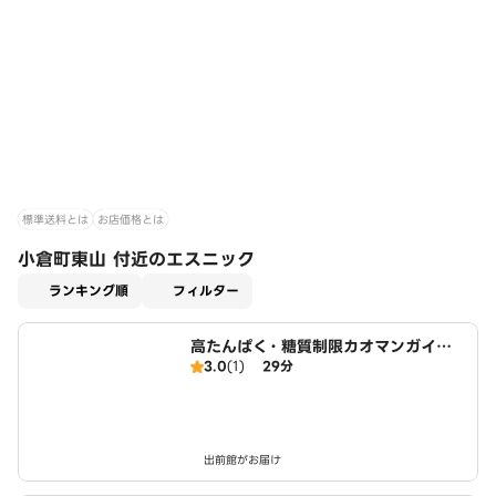
標準送料とは
お店価格とは
小倉町東山 付近のエスニック
適用なし
ランキング順
フィルター
高たんぱく・糖質制限カオマンガイ
3.0
(1)
29分
東京鶏飯食堂 城陽店
出前館がお届け