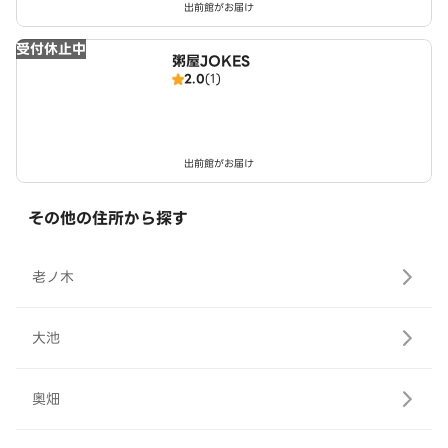
出前館がお届け
受付休止中
粥屋JOKES
2.0
(1)
出前館がお届け
その他の住所から探す
老ノ木
大池
奥畑