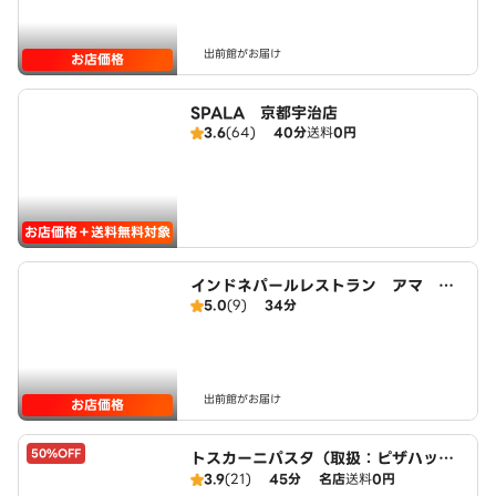
出前館がお届け
お店価格
SPALA 京都宇治店
3.6
(64)
40分
送料
0円
お店価格＋送料無料対象
インドネパールレストラン アマ Aa
5.0
(9)
34分
ma
出前館がお届け
お店価格
50%OFF
トスカーニパスタ（取扱：ピザハット
宇治小倉店）
3.9
(21)
45分
名店
送料
0円