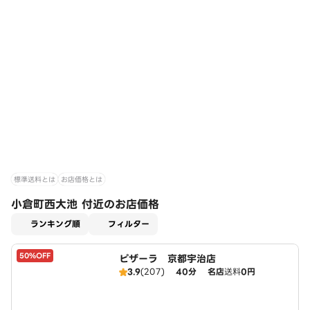
標準送料とは
お店価格とは
小倉町西大池 付近のお店価格
適用なし
ランキング順
フィルター
50%OFF
ピザーラ 京都宇治店
3.9
(207)
40分
名店
送料
0円