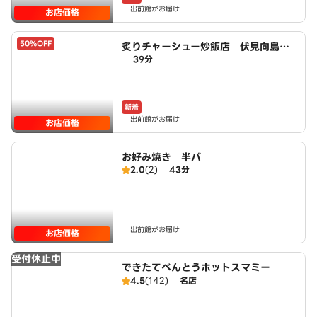
出前館がお届け
お店価格
50%OFF
炙りチャーシュー炒飯店 伏見向島鷹
39分
場町店 powered by LAWSON
新着
出前館がお届け
お店価格
お好み焼き 半バ
2.0
(2)
43分
出前館がお届け
お店価格
受付休止中
できたてべんとうホットスマミー
4.5
(142)
名店