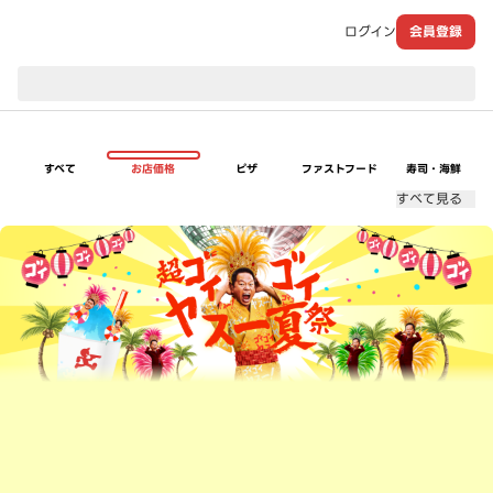
ログイン
会員登録
現在のお届け先：
すべて
お店価格
ピザ
ファストフード
寿司・海鮮
すべて見る
超ゴイゴイヤスー夏祭