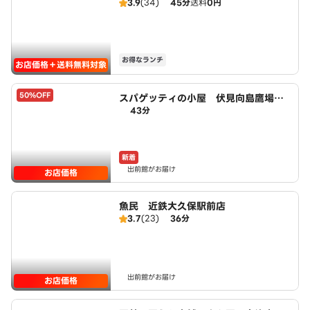
3.9
(34)
45分
送料
0円
ピザハット宇治小倉店）
お得なランチ
お店価格＋送料無料対象
50%OFF
スパゲッティの小屋 伏見向島鷹場町
43分
店 powered by LAWSON
新着
出前館がお届け
お店価格
魚民 近鉄大久保駅前店
3.7
(23)
36分
出前館がお届け
お店価格