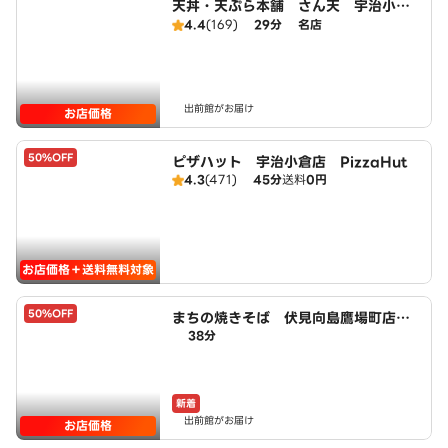
天丼・天ぷら本舗 さん天 宇治小倉
店
4.4
(169)
29分
名店
出前館がお届け
お店価格
50%OFF
ピザハット 宇治小倉店 PizzaHut
4.3
(471)
45分
送料
0円
お店価格＋送料無料対象
50%OFF
まちの焼きそば 伏見向島鷹場町店 p
38分
owered by LAWSON
新着
出前館がお届け
お店価格