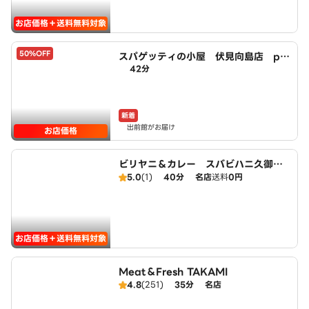
お店価格＋送料無料対象
50%OFF
スパゲッティの小屋 伏見向島店 po
42分
wered by LAWSON
新着
出前館がお届け
お店価格
ビリヤニ＆カレー スバビハニ久御山
店
5.0
(1)
40分
名店
送料
0円
お店価格＋送料無料対象
Meat＆Fresh TAKAMI
4.8
(251)
35分
名店