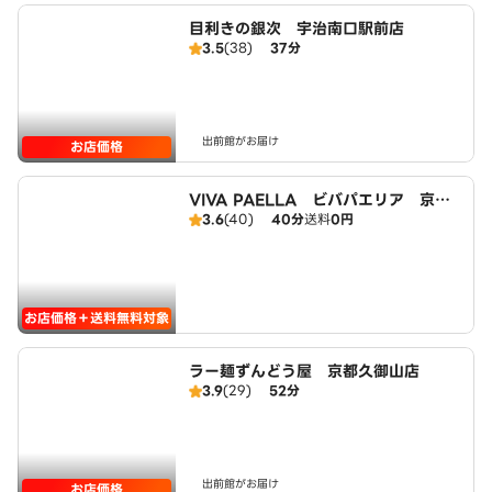
目利きの銀次 宇治南口駅前店
3.5
(38)
37分
出前館がお届け
お店価格
VIVA PAELLA ビバパエリア 京都
3.6
(40)
40分
送料
0円
宇治店
お店価格＋送料無料対象
ラー麺ずんどう屋 京都久御山店
3.9
(29)
52分
出前館がお届け
お店価格