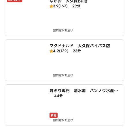
なか卯 大久保BP店
3.9
(163)
29分
出前館がお届け
マクドナルド 大久保バイパス店
4.2
(139)
23分
出前館がお届け
丼ぶり専門 清水港 バンノウ水産
44分
宇治店
新着
出前館がお届け