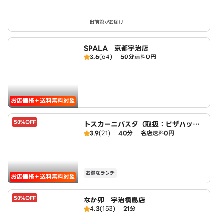
出前館がお届け
SPALA 京都宇治店
3.6
(64)
50分
送料
0円
お店価格＋送料無料対象
50%OFF
トスカーニパスタ（取扱：ピザハット
宇治小倉店）
3.9
(21)
40分
名店
送料
0円
お得なランチ
お店価格＋送料無料対象
50%OFF
なか卯 宇治槇島店
4.3
(153)
21分