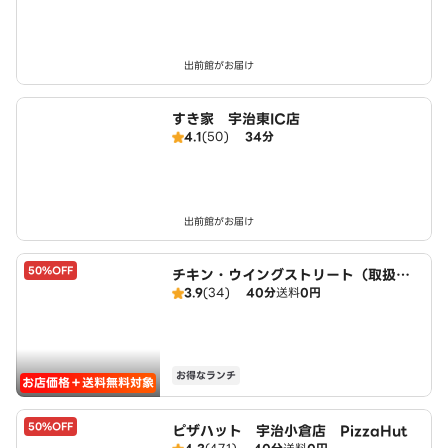
出前館がお届け
すき家 宇治東IC店
4.1
(50)
34分
出前館がお届け
50%OFF
チキン・ウイングストリート（取扱：
3.9
(34)
40分
送料
0円
ピザハット宇治小倉店）
お得なランチ
お店価格＋送料無料対象
50%OFF
ピザハット 宇治小倉店 PizzaHut