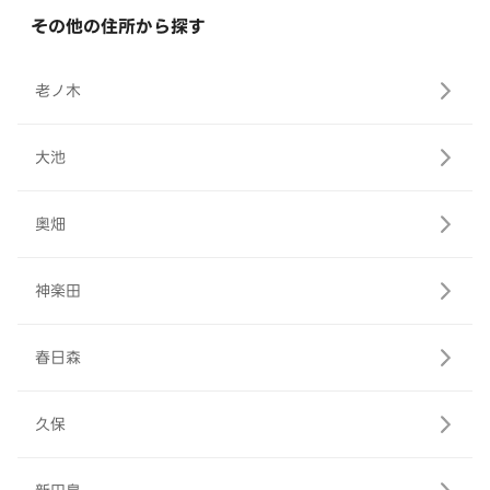
その他の住所から探す
老ノ木
大池
奥畑
神楽田
春日森
久保