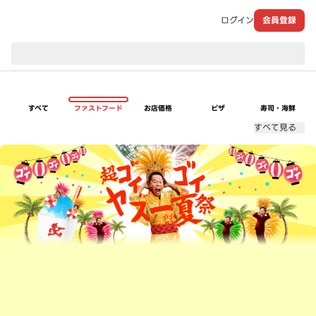
ログイン
会員登録
現在のお届け先：
すべて
ファストフード
お店価格
ピザ
寿司・海鮮
すべて見る
超ゴイゴイヤスー夏祭