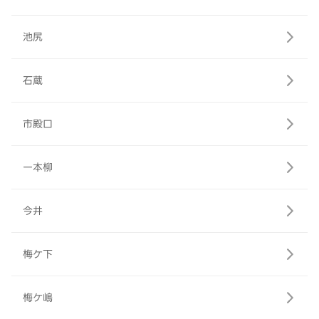
池尻
石蔵
市殿口
一本柳
今井
梅ケ下
梅ケ嶋