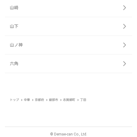
山崎
山下
山ノ神
六角
トップ
中華
京都府
綾部市
志賀郷町
丁田
© Demae-can Co., Ltd.