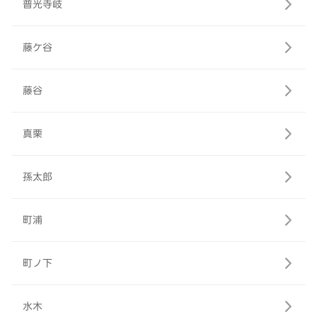
普光寺岐
藤ケ谷
藤谷
真栗
孫太郎
町浦
町ノ下
水木