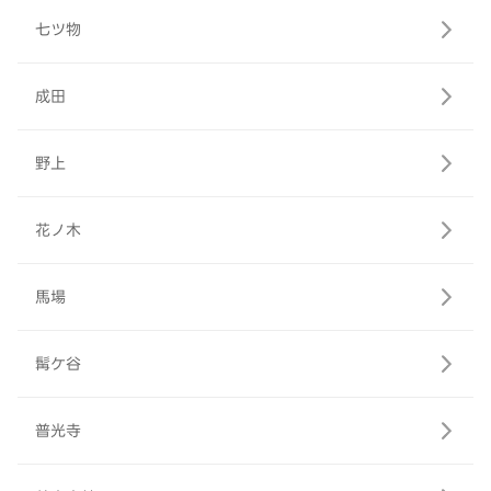
七ツ物
成田
野上
花ノ木
馬場
髯ケ谷
普光寺