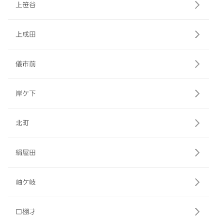
上笹谷
上成田
儀市前
岸ケ下
北町
絹屋田
岫ケ岐
口棚才