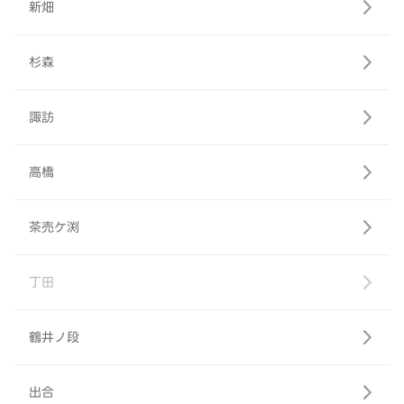
新畑
杉森
諏訪
高橋
茶売ケ渕
丁田
鶴井ノ段
出合