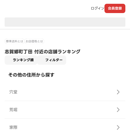
ログイン
会員登録
現在のお届け先：
標準送料とは
お店価格とは
志賀郷町丁田 付近の店舗ランキング
適用なし
ランキング順
フィルター
その他の住所から探す
穴堂
荒堀
家際