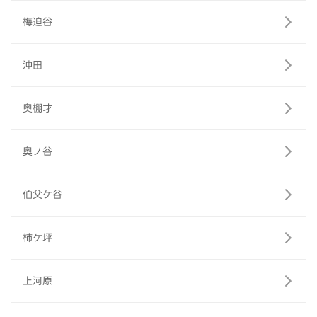
梅迫谷
沖田
奥棚才
奥ノ谷
伯父ケ谷
柿ケ坪
上河原