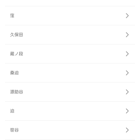
窪
久保田
蔵ノ段
桑迫
源助谷
迫
笹谷