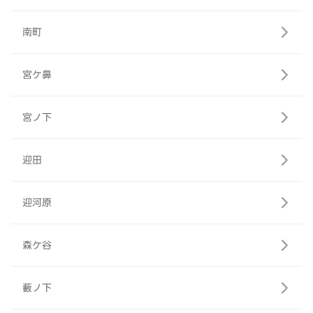
南町
宮ケ鼻
宮ノ下
迎田
迎河原
森ケ谷
藪ノ下