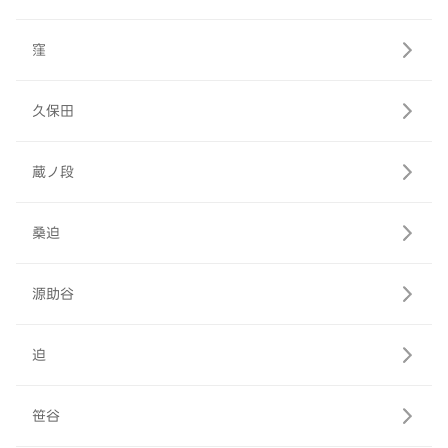
窪
久保田
蔵ノ段
桑迫
源助谷
迫
笹谷