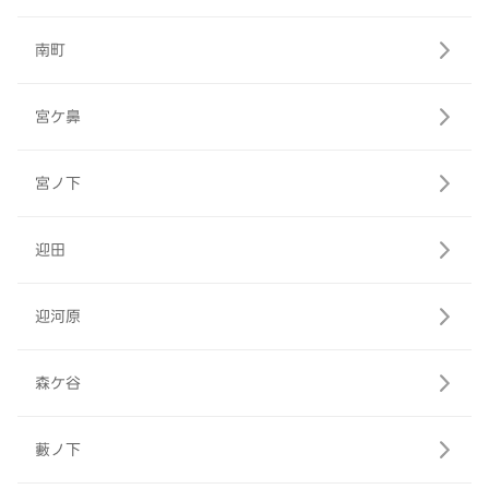
南町
宮ケ鼻
宮ノ下
迎田
迎河原
森ケ谷
藪ノ下