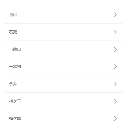
池尻
石蔵
市殿口
一本柳
今井
梅ケ下
梅ケ嶋