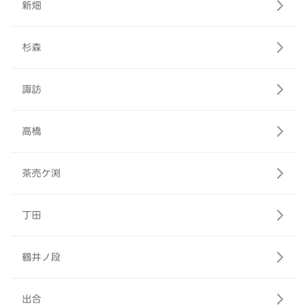
新畑
杉森
諏訪
高橋
茶売ケ渕
丁田
鶴井ノ段
出合