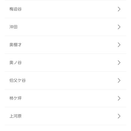
梅迫谷
沖田
奥棚才
奥ノ谷
伯父ケ谷
柿ケ坪
上河原