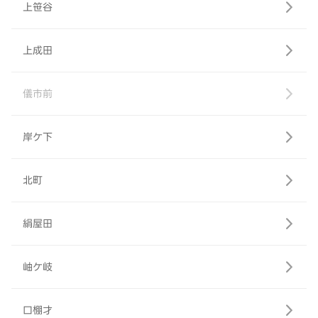
上笹谷
上成田
儀市前
岸ケ下
北町
絹屋田
岫ケ岐
口棚才