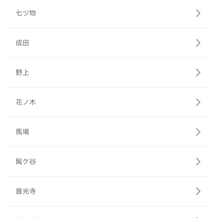
七ツ物
成田
野上
花ノ木
馬場
髯ケ谷
普光寺