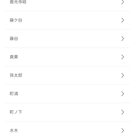
普光寺岐
藤ケ谷
藤谷
真栗
孫太郎
町浦
町ノ下
水木