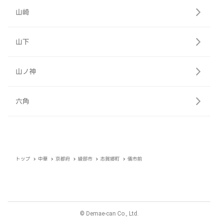
山崎
山下
山ノ神
六角
トップ
中華
京都府
綾部市
志賀郷町
儀市前
© Demae-can Co., Ltd.