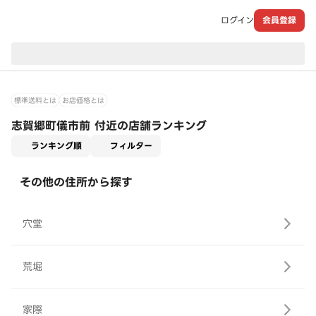
ログイン
会員登録
現在のお届け先：
標準送料とは
お店価格とは
志賀郷町儀市前 付近の店舗ランキング
適用なし
ランキング順
フィルター
その他の住所から探す
穴堂
荒堀
家際