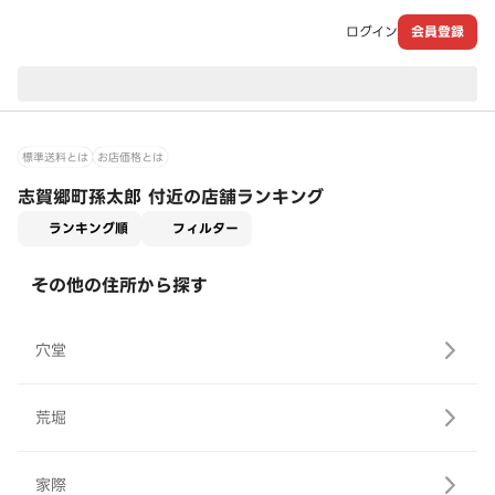
ログイン
会員登録
現在のお届け先：
標準送料とは
お店価格とは
志賀郷町孫太郎 付近の店舗ランキング
適用なし
ランキング順
フィルター
その他の住所から探す
穴堂
荒堀
家際