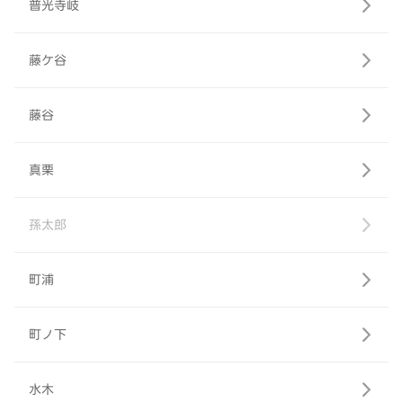
普光寺岐
藤ケ谷
藤谷
真栗
孫太郎
町浦
町ノ下
水木