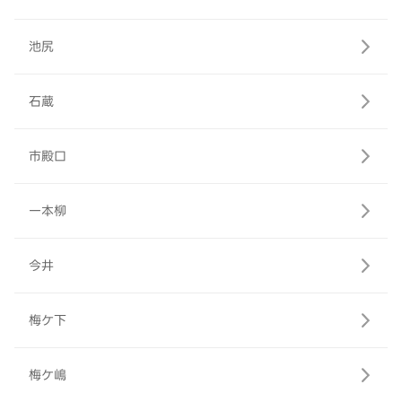
池尻
石蔵
市殿口
一本柳
今井
梅ケ下
梅ケ嶋