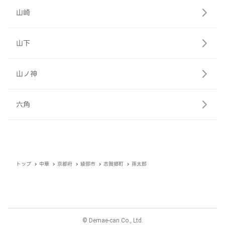
山崎
山下
山ノ神
六角
トップ
中華
京都府
綾部市
志賀郷町
孫太郎
© Demae-can Co., Ltd.