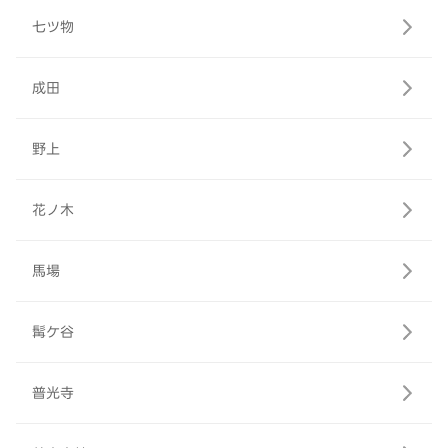
七ツ物
成田
野上
花ノ木
馬場
髯ケ谷
普光寺