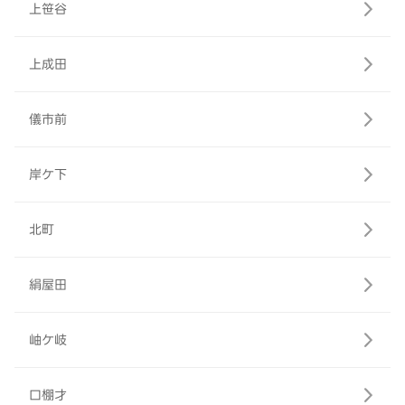
上笹谷
上成田
儀市前
岸ケ下
北町
絹屋田
岫ケ岐
口棚才