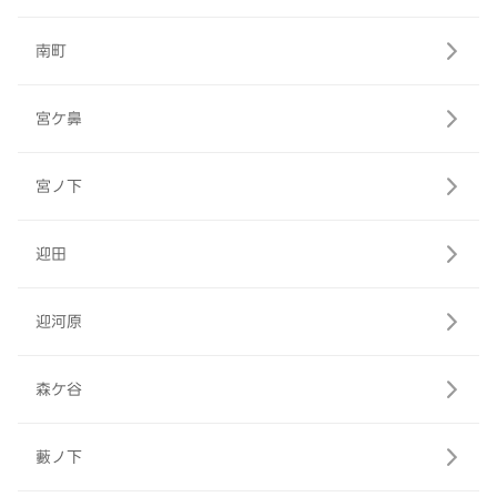
南町
宮ケ鼻
宮ノ下
迎田
迎河原
森ケ谷
藪ノ下