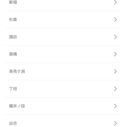
新畑
杉森
諏訪
高橋
茶売ケ渕
丁田
鶴井ノ段
出合