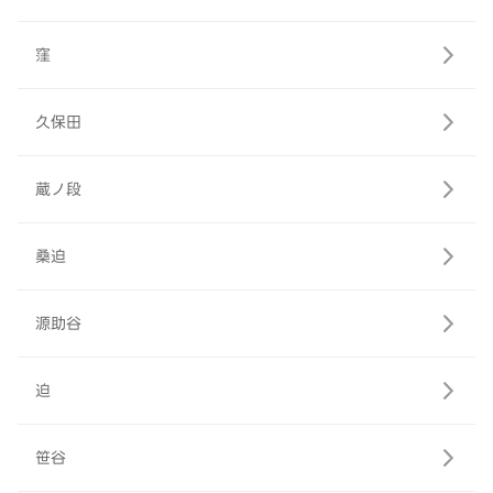
窪
久保田
蔵ノ段
桑迫
源助谷
迫
笹谷