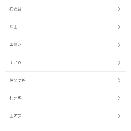
梅迫谷
沖田
奥棚才
奥ノ谷
伯父ケ谷
柿ケ坪
上河原