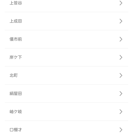
上笹谷
上成田
儀市前
岸ケ下
北町
絹屋田
岫ケ岐
口棚才