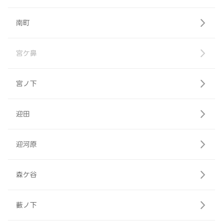
南町
宮ケ鼻
宮ノ下
迎田
迎河原
森ケ谷
藪ノ下