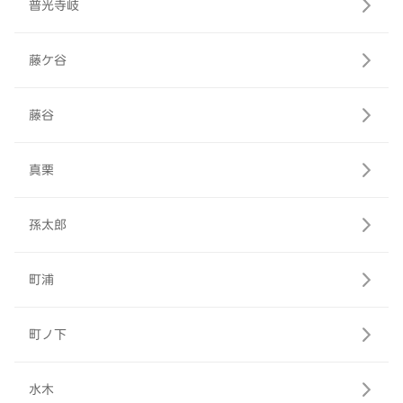
普光寺岐
藤ケ谷
藤谷
真栗
孫太郎
町浦
町ノ下
水木