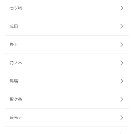
七ツ物
成田
野上
花ノ木
馬場
髯ケ谷
普光寺