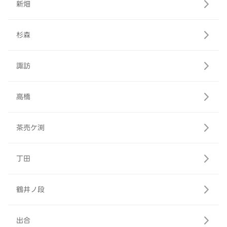
新畑
杉森
諏訪
高橋
茶売ケ渕
丁田
鶴井ノ段
出合