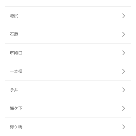
池尻
石蔵
市殿口
一本柳
今井
梅ケ下
梅ケ嶋