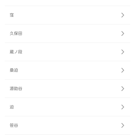
窪
久保田
蔵ノ段
桑迫
源助谷
迫
笹谷