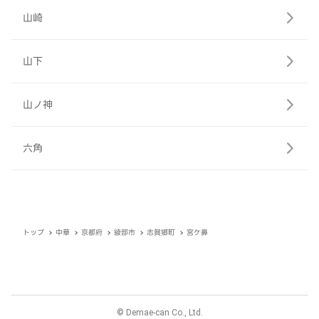
山崎
山下
山ノ神
六角
トップ
中華
京都府
綾部市
志賀郷町
宮ケ鼻
© Demae-can Co., Ltd.