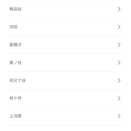
梅迫谷
沖田
奥棚才
奥ノ谷
伯父ケ谷
柿ケ坪
上河原