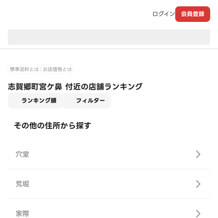
ログイン
会員登録
現在のお届け先：
標準送料とは
お店価格とは
志賀郷町宮ケ鼻 付近の店舗ランキング
適用なし
ランキング順
フィルター
その他の住所から探す
穴堂
荒堀
家際