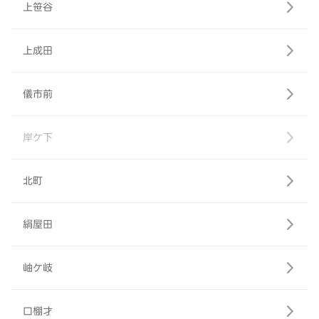
上笹谷
上成田
儀市前
岸ケ下
北町
絹屋田
岫ケ岐
口棚才