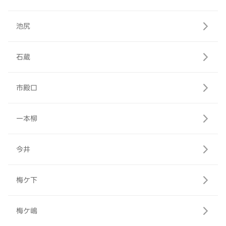
池尻
石蔵
市殿口
一本柳
今井
梅ケ下
梅ケ嶋