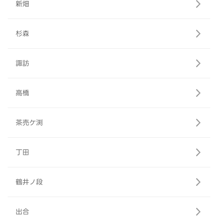
新畑
杉森
諏訪
高橋
茶売ケ渕
丁田
鶴井ノ段
出合