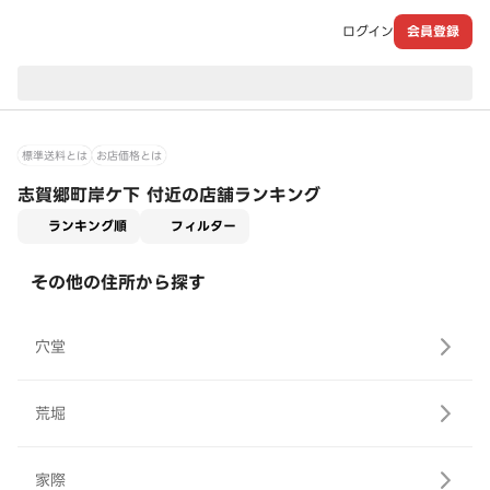
ログイン
会員登録
現在のお届け先：
標準送料とは
お店価格とは
志賀郷町岸ケ下 付近の店舗ランキング
適用なし
ランキング順
フィルター
その他の住所から探す
穴堂
荒堀
家際