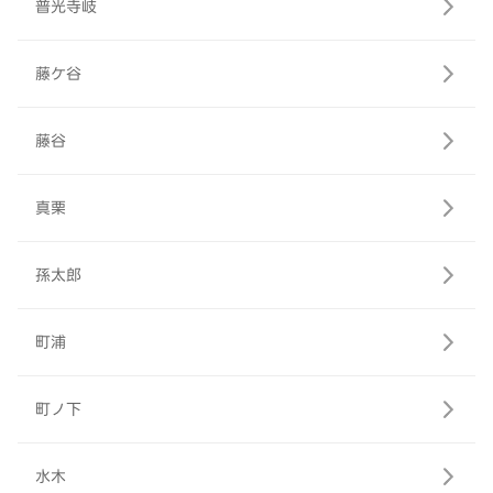
普光寺岐
藤ケ谷
藤谷
真栗
孫太郎
町浦
町ノ下
水木