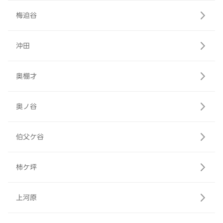
梅迫谷
沖田
奥棚才
奥ノ谷
伯父ケ谷
柿ケ坪
上河原