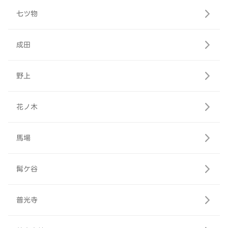
七ツ物
成田
野上
花ノ木
馬場
髯ケ谷
普光寺