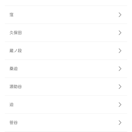
窪
久保田
蔵ノ段
桑迫
源助谷
迫
笹谷