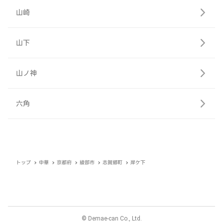
山崎
山下
山ノ神
六角
トップ
中華
京都府
綾部市
志賀郷町
岸ケ下
© Demae-can Co., Ltd.