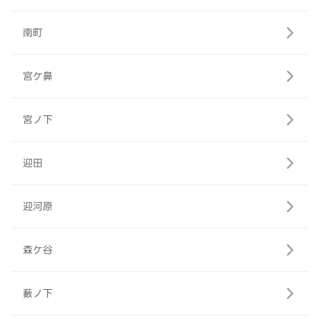
南町
宮ケ鼻
宮ノ下
迎田
迎河原
森ケ谷
藪ノ下